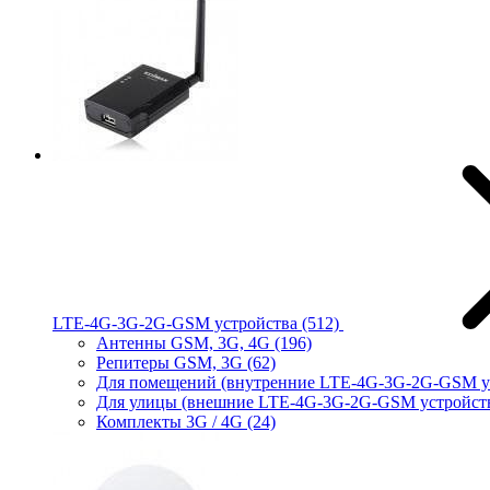
LTE-4G-3G-2G-GSM устройства
(512)
Антенны GSM, 3G, 4G
(196)
Репитеры GSM, 3G
(62)
Для помещений (внутренние LTE-4G-3G-2G-GSM у
Для улицы (внешние LTE-4G-3G-2G-GSM устройст
Комплекты 3G / 4G
(24)