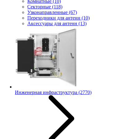
Комнатные
(10)
Секторные
(118)
Узконаправленные
(67)
Переходники для антенн
(10)
Аксессуары для антенн
(13)
Инженерная инфраструктура
(2770)