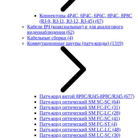
Коннекторы 4P4C, 6P4C, 6P6C, 8P4C, 8P8C
(RJ-9, RJ-11, RJ-12, RJ-45)
(67)
Кабели ВЧ (коаксиальные) и для аналогового
видеонаблюдения
(62)
Кабельные сборки
(4)
Коммутационные шнуры (патч-корды)
(1319)
Патч-корд витой 8P8C/RJ45-8P8C/RJ45
(677)
Патч-корд оптический SM SC-SC
(64)
Патч-корд оптический SM FC-FC
(31)
Патч-корд оптический SM FC-LC
(28)
Патч-корд оптический SM FC-SC
(41)
Патч-корд оптический SM FC-ST
(4)
Патч-корд оптический SM LC-LC
(48)
Патч-корд оптический SM LC-SC
(30)