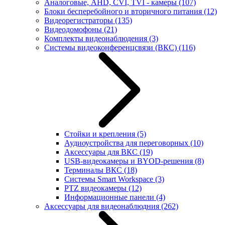
Аналоговые, AHD, CVI, TVI - камеры
(107)
Блоки бесперебойного и вторичного питания
(12)
Видеорегистраторы
(135)
Видеодомофоны
(21)
Комплекты видеонаблюдения
(3)
Системы видеоконференцсвязи (ВКС)
(116)
Стойки и крепления
(5)
Аудиоустройства для переговорных
(10)
Аксессуары для ВКС
(19)
USB-видеокамеры и BYOD-решения
(8)
Терминалы ВКС
(18)
Системы Smart Workspace
(3)
PTZ видеокамеры
(12)
Информационные панели
(4)
Аксессуары для видеонаблюдния
(262)