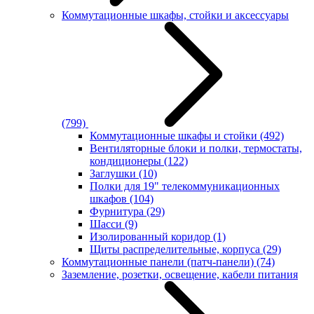
Коммутационные шкафы, стойки и аксессуары
(799)
Коммутационные шкафы и стойки
(492)
Вентиляторные блоки и полки, термостаты,
кондиционеры
(122)
Заглушки
(10)
Полки для 19" телекоммуникационных
шкафов
(104)
Фурнитура
(29)
Шасси
(9)
Изолированный коридор
(1)
Щиты распределительные, корпуса
(29)
Коммутационные панели (патч-панели)
(74)
Заземление, розетки, освещение, кабели питания