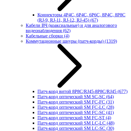
Коннекторы 4P4C, 6P4C, 6P6C, 8P4C, 8P8C
(RJ-9, RJ-11, RJ-12, RJ-45)
(67)
Кабели ВЧ (коаксиальные) и для аналогового
видеонаблюдения
(62)
Кабельные сборки
(4)
Коммутационные шнуры (патч-корды)
(1319)
Патч-корд витой 8P8C/RJ45-8P8C/RJ45
(677)
Патч-корд оптический SM SC-SC
(64)
Патч-корд оптический SM FC-FC
(31)
Патч-корд оптический SM FC-LC
(28)
Патч-корд оптический SM FC-SC
(41)
Патч-корд оптический SM FC-ST
(4)
Патч-корд оптический SM LC-LC
(48)
Патч-корд оптический SM LC-SC
(30)