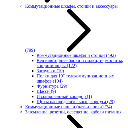
Коммутационные шкафы, стойки и аксессуары
(799)
Коммутационные шкафы и стойки
(492)
Вентиляторные блоки и полки, термостаты,
кондиционеры
(122)
Заглушки
(10)
Полки для 19" телекоммуникационных
шкафов
(104)
Фурнитура
(29)
Шасси
(9)
Изолированный коридор
(1)
Щиты распределительные, корпуса
(29)
Коммутационные панели (патч-панели)
(74)
Заземление, розетки, освещение, кабели питания