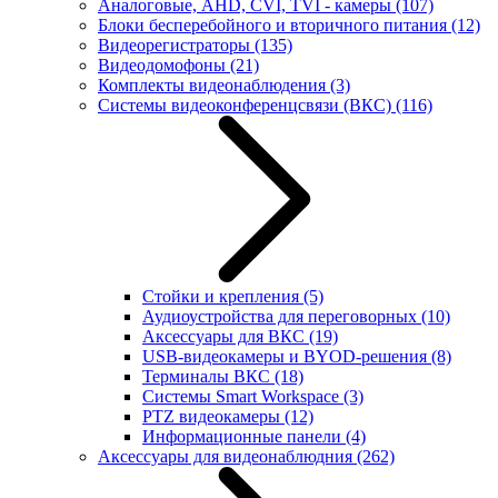
Аналоговые, AHD, CVI, TVI - камеры
(107)
Блоки бесперебойного и вторичного питания
(12)
Видеорегистраторы
(135)
Видеодомофоны
(21)
Комплекты видеонаблюдения
(3)
Системы видеоконференцсвязи (ВКС)
(116)
Стойки и крепления
(5)
Аудиоустройства для переговорных
(10)
Аксессуары для ВКС
(19)
USB-видеокамеры и BYOD-решения
(8)
Терминалы ВКС
(18)
Системы Smart Workspace
(3)
PTZ видеокамеры
(12)
Информационные панели
(4)
Аксессуары для видеонаблюдния
(262)