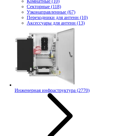
Комнатные
(10)
Секторные
(118)
Узконаправленные
(67)
Переходники для антенн
(10)
Аксессуары для антенн
(13)
Инженерная инфраструктура
(2770)