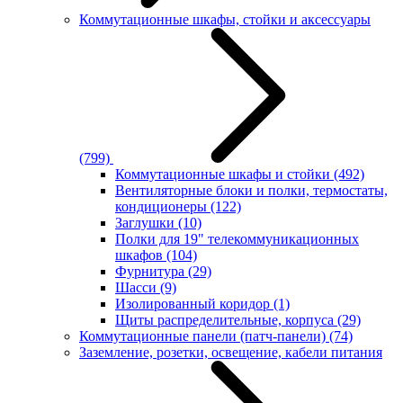
Коммутационные шкафы, стойки и аксессуары
(799)
Коммутационные шкафы и стойки
(492)
Вентиляторные блоки и полки, термостаты,
кондиционеры
(122)
Заглушки
(10)
Полки для 19" телекоммуникационных
шкафов
(104)
Фурнитура
(29)
Шасси
(9)
Изолированный коридор
(1)
Щиты распределительные, корпуса
(29)
Коммутационные панели (патч-панели)
(74)
Заземление, розетки, освещение, кабели питания