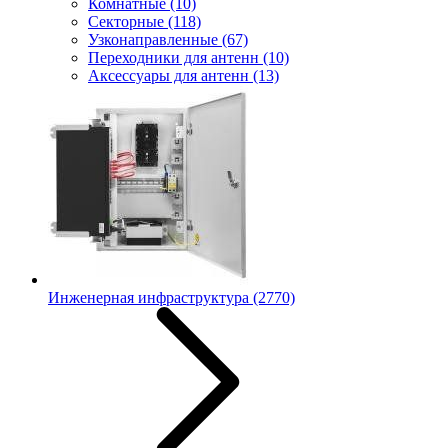
Комнатные
(10)
Секторные
(118)
Узконаправленные
(67)
Переходники для антенн
(10)
Аксессуары для антенн
(13)
Инженерная инфраструктура
(2770)