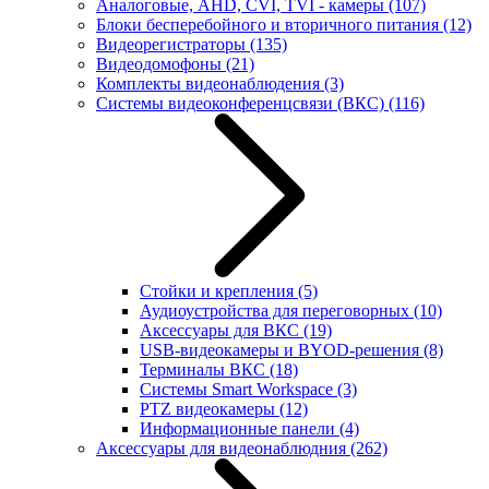
Аналоговые, AHD, CVI, TVI - камеры
(107)
Блоки бесперебойного и вторичного питания
(12)
Видеорегистраторы
(135)
Видеодомофоны
(21)
Комплекты видеонаблюдения
(3)
Системы видеоконференцсвязи (ВКС)
(116)
Стойки и крепления
(5)
Аудиоустройства для переговорных
(10)
Аксессуары для ВКС
(19)
USB-видеокамеры и BYOD-решения
(8)
Терминалы ВКС
(18)
Системы Smart Workspace
(3)
PTZ видеокамеры
(12)
Информационные панели
(4)
Аксессуары для видеонаблюдния
(262)