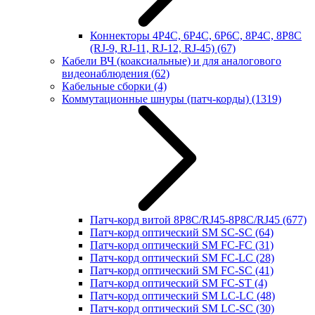
Коннекторы 4P4C, 6P4C, 6P6C, 8P4C, 8P8C
(RJ-9, RJ-11, RJ-12, RJ-45)
(67)
Кабели ВЧ (коаксиальные) и для аналогового
видеонаблюдения
(62)
Кабельные сборки
(4)
Коммутационные шнуры (патч-корды)
(1319)
Патч-корд витой 8P8C/RJ45-8P8C/RJ45
(677)
Патч-корд оптический SM SC-SC
(64)
Патч-корд оптический SM FC-FC
(31)
Патч-корд оптический SM FC-LC
(28)
Патч-корд оптический SM FC-SC
(41)
Патч-корд оптический SM FC-ST
(4)
Патч-корд оптический SM LC-LC
(48)
Патч-корд оптический SM LC-SC
(30)