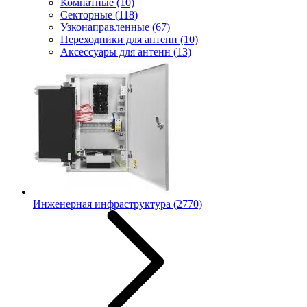
Комнатные
(10)
Секторные
(118)
Узконаправленные
(67)
Переходники для антенн
(10)
Аксессуары для антенн
(13)
Инженерная инфраструктура
(2770)