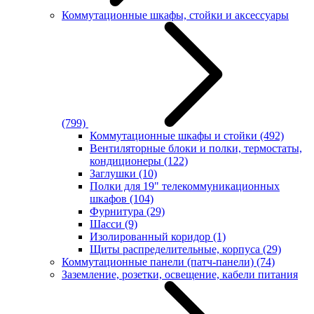
Коммутационные шкафы, стойки и аксессуары
(799)
Коммутационные шкафы и стойки
(492)
Вентиляторные блоки и полки, термостаты,
кондиционеры
(122)
Заглушки
(10)
Полки для 19" телекоммуникационных
шкафов
(104)
Фурнитура
(29)
Шасси
(9)
Изолированный коридор
(1)
Щиты распределительные, корпуса
(29)
Коммутационные панели (патч-панели)
(74)
Заземление, розетки, освещение, кабели питания