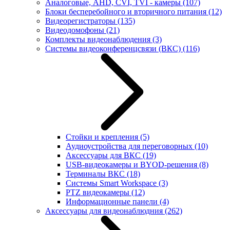
Аналоговые, AHD, CVI, TVI - камеры
(107)
Блоки бесперебойного и вторичного питания
(12)
Видеорегистраторы
(135)
Видеодомофоны
(21)
Комплекты видеонаблюдения
(3)
Системы видеоконференцсвязи (ВКС)
(116)
Стойки и крепления
(5)
Аудиоустройства для переговорных
(10)
Аксессуары для ВКС
(19)
USB-видеокамеры и BYOD-решения
(8)
Терминалы ВКС
(18)
Системы Smart Workspace
(3)
PTZ видеокамеры
(12)
Информационные панели
(4)
Аксессуары для видеонаблюдния
(262)