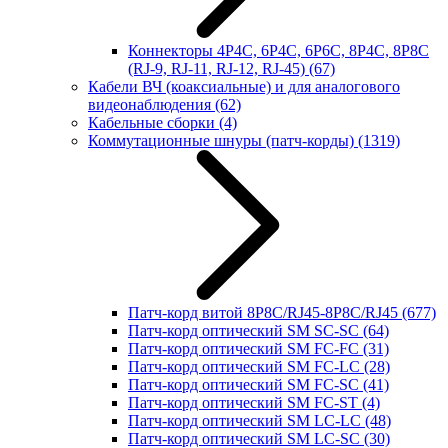
Коннекторы 4P4C, 6P4C, 6P6C, 8P4C, 8P8C
(RJ-9, RJ-11, RJ-12, RJ-45)
(67)
Кабели ВЧ (коаксиальные) и для аналогового
видеонаблюдения
(62)
Кабельные сборки
(4)
Коммутационные шнуры (патч-корды)
(1319)
Патч-корд витой 8P8C/RJ45-8P8C/RJ45
(677)
Патч-корд оптический SM SC-SC
(64)
Патч-корд оптический SM FC-FC
(31)
Патч-корд оптический SM FC-LC
(28)
Патч-корд оптический SM FC-SC
(41)
Патч-корд оптический SM FC-ST
(4)
Патч-корд оптический SM LC-LC
(48)
Патч-корд оптический SM LC-SC
(30)