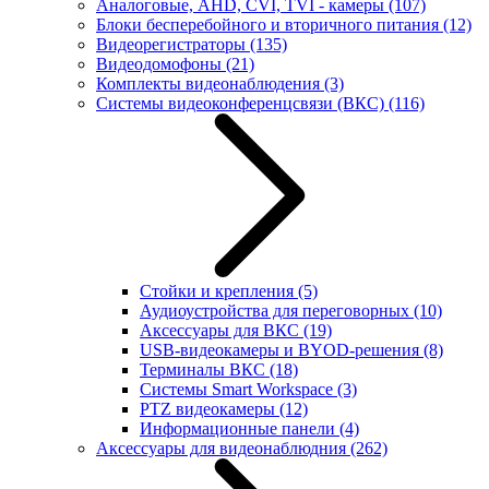
Аналоговые, AHD, CVI, TVI - камеры
(107)
Блоки бесперебойного и вторичного питания
(12)
Видеорегистраторы
(135)
Видеодомофоны
(21)
Комплекты видеонаблюдения
(3)
Системы видеоконференцсвязи (ВКС)
(116)
Стойки и крепления
(5)
Аудиоустройства для переговорных
(10)
Аксессуары для ВКС
(19)
USB-видеокамеры и BYOD-решения
(8)
Терминалы ВКС
(18)
Системы Smart Workspace
(3)
PTZ видеокамеры
(12)
Информационные панели
(4)
Аксессуары для видеонаблюдния
(262)