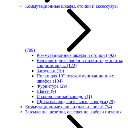
Коммутационные шкафы, стойки и аксессуары
(799)
Коммутационные шкафы и стойки
(492)
Вентиляторные блоки и полки, термостаты,
кондиционеры
(122)
Заглушки
(10)
Полки для 19" телекоммуникационных
шкафов
(104)
Фурнитура
(29)
Шасси
(9)
Изолированный коридор
(1)
Щиты распределительные, корпуса
(29)
Коммутационные панели (патч-панели)
(74)
Заземление, розетки, освещение, кабели питания