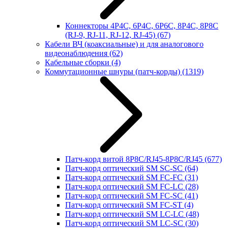
Коннекторы 4P4C, 6P4C, 6P6C, 8P4C, 8P8C
(RJ-9, RJ-11, RJ-12, RJ-45)
(67)
Кабели ВЧ (коаксиальные) и для аналогового
видеонаблюдения
(62)
Кабельные сборки
(4)
Коммутационные шнуры (патч-корды)
(1319)
Патч-корд витой 8P8C/RJ45-8P8C/RJ45
(677)
Патч-корд оптический SM SC-SC
(64)
Патч-корд оптический SM FC-FC
(31)
Патч-корд оптический SM FC-LC
(28)
Патч-корд оптический SM FC-SC
(41)
Патч-корд оптический SM FC-ST
(4)
Патч-корд оптический SM LC-LC
(48)
Патч-корд оптический SM LC-SC
(30)