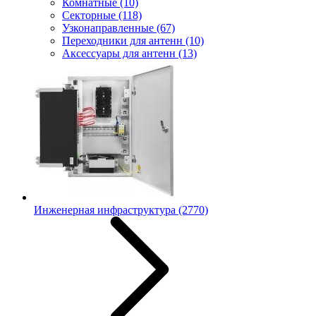
Комнатные
(10)
Секторные
(118)
Узконаправленные
(67)
Переходники для антенн
(10)
Аксессуары для антенн
(13)
Инженерная инфраструктура
(2770)