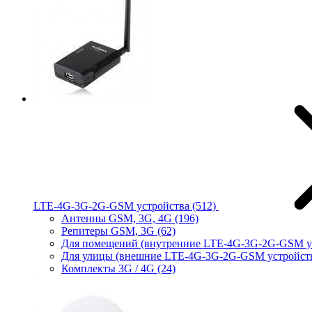
LTE-4G-3G-2G-GSM устройства
(512)
Антенны GSM, 3G, 4G
(196)
Репитеры GSM, 3G
(62)
Для помещений (внутренние LTE-4G-3G-2G-GSM у
Для улицы (внешние LTE-4G-3G-2G-GSM устройст
Комплекты 3G / 4G
(24)