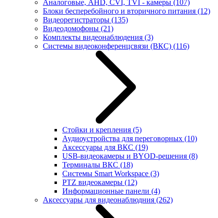
Аналоговые, AHD, CVI, TVI - камеры
(107)
Блоки бесперебойного и вторичного питания
(12)
Видеорегистраторы
(135)
Видеодомофоны
(21)
Комплекты видеонаблюдения
(3)
Системы видеоконференцсвязи (ВКС)
(116)
Стойки и крепления
(5)
Аудиоустройства для переговорных
(10)
Аксессуары для ВКС
(19)
USB-видеокамеры и BYOD-решения
(8)
Терминалы ВКС
(18)
Системы Smart Workspace
(3)
PTZ видеокамеры
(12)
Информационные панели
(4)
Аксессуары для видеонаблюдния
(262)