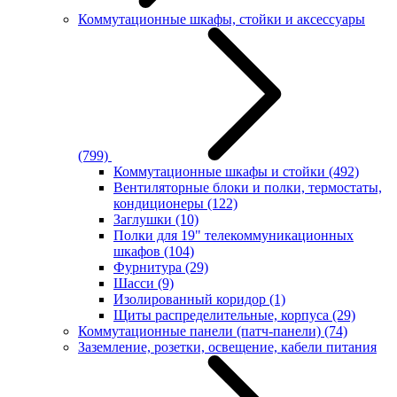
Коммутационные шкафы, стойки и аксессуары
(799)
Коммутационные шкафы и стойки
(492)
Вентиляторные блоки и полки, термостаты,
кондиционеры
(122)
Заглушки
(10)
Полки для 19" телекоммуникационных
шкафов
(104)
Фурнитура
(29)
Шасси
(9)
Изолированный коридор
(1)
Щиты распределительные, корпуса
(29)
Коммутационные панели (патч-панели)
(74)
Заземление, розетки, освещение, кабели питания