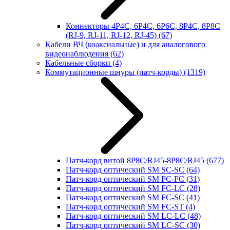
Коннекторы 4P4C, 6P4C, 6P6C, 8P4C, 8P8C
(RJ-9, RJ-11, RJ-12, RJ-45)
(67)
Кабели ВЧ (коаксиальные) и для аналогового
видеонаблюдения
(62)
Кабельные сборки
(4)
Коммутационные шнуры (патч-корды)
(1319)
Патч-корд витой 8P8C/RJ45-8P8C/RJ45
(677)
Патч-корд оптический SM SC-SC
(64)
Патч-корд оптический SM FC-FC
(31)
Патч-корд оптический SM FC-LC
(28)
Патч-корд оптический SM FC-SC
(41)
Патч-корд оптический SM FC-ST
(4)
Патч-корд оптический SM LC-LC
(48)
Патч-корд оптический SM LC-SC
(30)