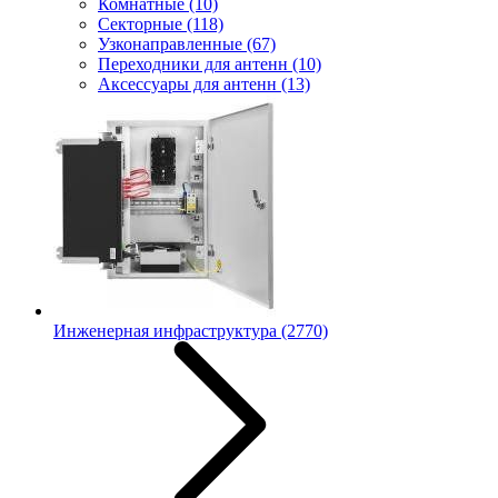
Комнатные
(10)
Секторные
(118)
Узконаправленные
(67)
Переходники для антенн
(10)
Аксессуары для антенн
(13)
Инженерная инфраструктура
(2770)