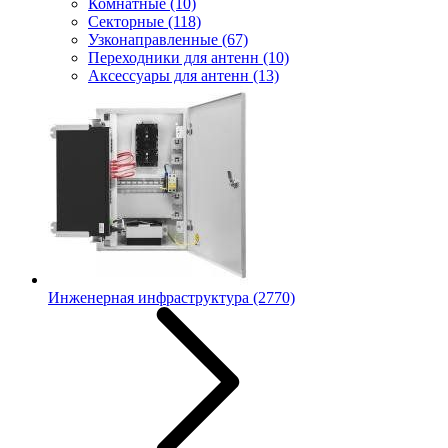
Комнатные
(10)
Секторные
(118)
Узконаправленные
(67)
Переходники для антенн
(10)
Аксессуары для антенн
(13)
Инженерная инфраструктура
(2770)