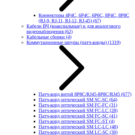
Коннекторы 4P4C, 6P4C, 6P6C, 8P4C, 8P8C
(RJ-9, RJ-11, RJ-12, RJ-45)
(67)
Кабели ВЧ (коаксиальные) и для аналогового
видеонаблюдения
(62)
Кабельные сборки
(4)
Коммутационные шнуры (патч-корды)
(1319)
Патч-корд витой 8P8C/RJ45-8P8C/RJ45
(677)
Патч-корд оптический SM SC-SC
(64)
Патч-корд оптический SM FC-FC
(31)
Патч-корд оптический SM FC-LC
(28)
Патч-корд оптический SM FC-SC
(41)
Патч-корд оптический SM FC-ST
(4)
Патч-корд оптический SM LC-LC
(48)
Патч-корд оптический SM LC-SC
(30)