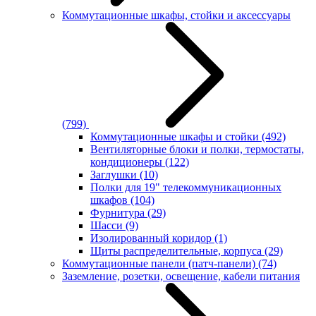
Коммутационные шкафы, стойки и аксессуары
(799)
Коммутационные шкафы и стойки
(492)
Вентиляторные блоки и полки, термостаты,
кондиционеры
(122)
Заглушки
(10)
Полки для 19" телекоммуникационных
шкафов
(104)
Фурнитура
(29)
Шасси
(9)
Изолированный коридор
(1)
Щиты распределительные, корпуса
(29)
Коммутационные панели (патч-панели)
(74)
Заземление, розетки, освещение, кабели питания