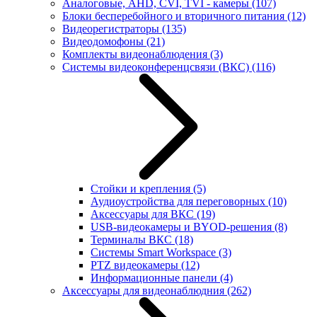
Аналоговые, AHD, CVI, TVI - камеры
(107)
Блоки бесперебойного и вторичного питания
(12)
Видеорегистраторы
(135)
Видеодомофоны
(21)
Комплекты видеонаблюдения
(3)
Системы видеоконференцсвязи (ВКС)
(116)
Стойки и крепления
(5)
Аудиоустройства для переговорных
(10)
Аксессуары для ВКС
(19)
USB-видеокамеры и BYOD-решения
(8)
Терминалы ВКС
(18)
Системы Smart Workspace
(3)
PTZ видеокамеры
(12)
Информационные панели
(4)
Аксессуары для видеонаблюдния
(262)