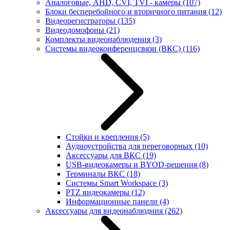
Аналоговые, AHD, CVI, TVI - камеры
(107)
Блоки бесперебойного и вторичного питания
(12)
Видеорегистраторы
(135)
Видеодомофоны
(21)
Комплекты видеонаблюдения
(3)
Системы видеоконференцсвязи (ВКС)
(116)
Стойки и крепления
(5)
Аудиоустройства для переговорных
(10)
Аксессуары для ВКС
(19)
USB-видеокамеры и BYOD-решения
(8)
Терминалы ВКС
(18)
Системы Smart Workspace
(3)
PTZ видеокамеры
(12)
Информационные панели
(4)
Аксессуары для видеонаблюдния
(262)