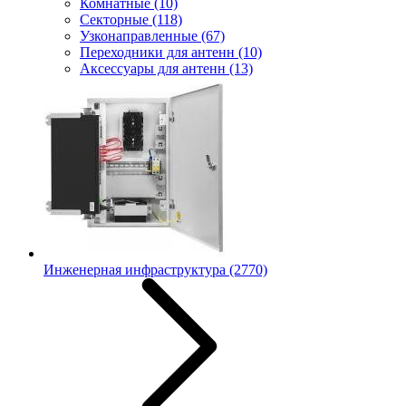
Комнатные
(10)
Секторные
(118)
Узконаправленные
(67)
Переходники для антенн
(10)
Аксессуары для антенн
(13)
Инженерная инфраструктура
(2770)