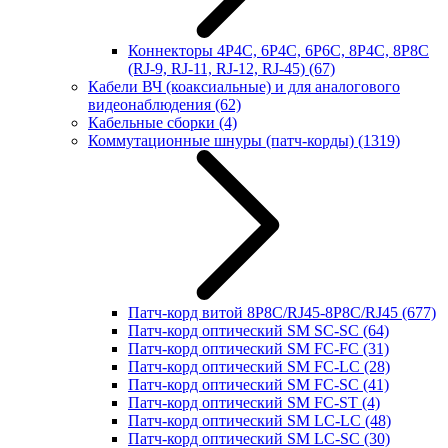
Коннекторы 4P4C, 6P4C, 6P6C, 8P4C, 8P8C
(RJ-9, RJ-11, RJ-12, RJ-45)
(67)
Кабели ВЧ (коаксиальные) и для аналогового
видеонаблюдения
(62)
Кабельные сборки
(4)
Коммутационные шнуры (патч-корды)
(1319)
Патч-корд витой 8P8C/RJ45-8P8C/RJ45
(677)
Патч-корд оптический SM SC-SC
(64)
Патч-корд оптический SM FC-FC
(31)
Патч-корд оптический SM FC-LC
(28)
Патч-корд оптический SM FC-SC
(41)
Патч-корд оптический SM FC-ST
(4)
Патч-корд оптический SM LC-LC
(48)
Патч-корд оптический SM LC-SC
(30)