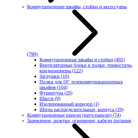
Коммутационные шкафы, стойки и аксессуары
(799)
Коммутационные шкафы и стойки
(492)
Вентиляторные блоки и полки, термостаты,
кондиционеры
(122)
Заглушки
(10)
Полки для 19" телекоммуникационных
шкафов
(104)
Фурнитура
(29)
Шасси
(9)
Изолированный коридор
(1)
Щиты распределительные, корпуса
(29)
Коммутационные панели (патч-панели)
(74)
Заземление, розетки, освещение, кабели питания