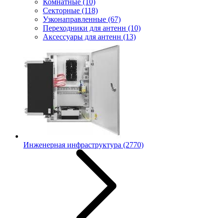
Комнатные
(10)
Секторные
(118)
Узконаправленные
(67)
Переходники для антенн
(10)
Аксессуары для антенн
(13)
Инженерная инфраструктура
(2770)