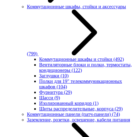
Коммутационные шкафы, стойки и аксессуары
(799)
Коммутационные шкафы и стойки
(492)
Вентиляторные блоки и полки, термостаты,
кондиционеры
(122)
Заглушки
(10)
Полки для 19" телекоммуникационных
шкафов
(104)
Фурнитура
(29)
Шасси
(9)
Изолированный коридор
(1)
Щиты распределительные, корпуса
(29)
Коммутационные панели (патч-панели)
(74)
Заземление, розетки, освещение, кабели питания