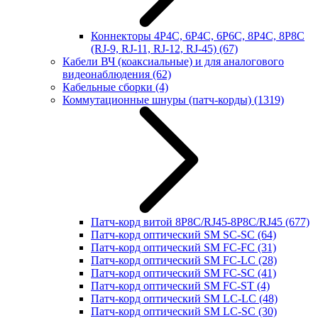
Коннекторы 4P4C, 6P4C, 6P6C, 8P4C, 8P8C
(RJ-9, RJ-11, RJ-12, RJ-45)
(67)
Кабели ВЧ (коаксиальные) и для аналогового
видеонаблюдения
(62)
Кабельные сборки
(4)
Коммутационные шнуры (патч-корды)
(1319)
Патч-корд витой 8P8C/RJ45-8P8C/RJ45
(677)
Патч-корд оптический SM SC-SC
(64)
Патч-корд оптический SM FC-FC
(31)
Патч-корд оптический SM FC-LC
(28)
Патч-корд оптический SM FC-SC
(41)
Патч-корд оптический SM FC-ST
(4)
Патч-корд оптический SM LC-LC
(48)
Патч-корд оптический SM LC-SC
(30)