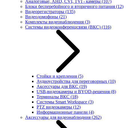
Аналоговые, AHD, CVI, TVI - камеры
(107)
Блоки бесперебойного и вторичного питания
(12)
Видеорегистраторы
(135)
Видеодомофоны
(21)
Комплекты видеонаблюдения
(3)
Системы видеоконференцсвязи (ВКС)
(116)
Стойки и крепления
(5)
Аудиоустройства для переговорных
(10)
Аксессуары для ВКС
(19)
USB-видеокамеры и BYOD-решения
(8)
Терминалы ВКС
(18)
Системы Smart Workspace
(3)
PTZ видеокамеры
(12)
Информационные панели
(4)
Аксессуары для видеонаблюдния
(262)