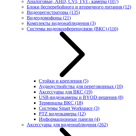
Аналоговые, AHD, CVI, TVI - камеры
(107)
Блоки бесперебойного и вторичного питания
(12)
Видеорегистраторы
(135)
Видеодомофоны
(21)
Комплекты видеонаблюдения
(3)
Системы видеоконференцсвязи (ВКС)
(116)
Стойки и крепления
(5)
Аудиоустройства для переговорных
(10)
Аксессуары для ВКС
(19)
USB-видеокамеры и BYOD-решения
(8)
Терминалы ВКС
(18)
Системы Smart Workspace
(3)
PTZ видеокамеры
(12)
Информационные панели
(4)
Аксессуары для видеонаблюдния
(262)