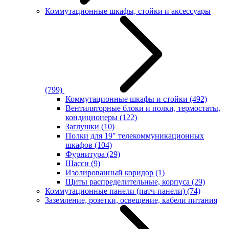
Коммутационные шкафы, стойки и аксессуары
(799)
Коммутационные шкафы и стойки
(492)
Вентиляторные блоки и полки, термостаты,
кондиционеры
(122)
Заглушки
(10)
Полки для 19" телекоммуникационных
шкафов
(104)
Фурнитура
(29)
Шасси
(9)
Изолированный коридор
(1)
Щиты распределительные, корпуса
(29)
Коммутационные панели (патч-панели)
(74)
Заземление, розетки, освещение, кабели питания