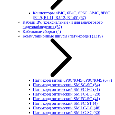
Коннекторы 4P4C, 6P4C, 6P6C, 8P4C, 8P8C
(RJ-9, RJ-11, RJ-12, RJ-45)
(67)
Кабели ВЧ (коаксиальные) и для аналогового
видеонаблюдения
(62)
Кабельные сборки
(4)
Коммутационные шнуры (патч-корды)
(1319)
Патч-корд витой 8P8C/RJ45-8P8C/RJ45
(677)
Патч-корд оптический SM SC-SC
(64)
Патч-корд оптический SM FC-FC
(31)
Патч-корд оптический SM FC-LC
(28)
Патч-корд оптический SM FC-SC
(41)
Патч-корд оптический SM FC-ST
(4)
Патч-корд оптический SM LC-LC
(48)
Патч-корд оптический SM LC-SC
(30)