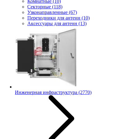
Комнатные
(10)
Секторные
(118)
Узконаправленные
(67)
Переходники для антенн
(10)
Аксессуары для антенн
(13)
Инженерная инфраструктура
(2770)