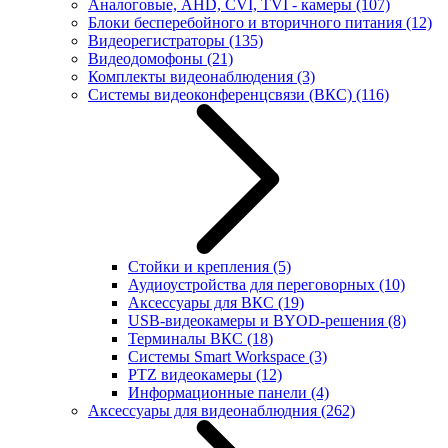
Аналоговые, AHD, CVI, TVI - камеры
(107)
Блоки бесперебойного и вторичного питания
(12)
Видеорегистраторы
(135)
Видеодомофоны
(21)
Комплекты видеонаблюдения
(3)
Системы видеоконференцсвязи (ВКС)
(116)
Стойки и крепления
(5)
Аудиоустройства для переговорных
(10)
Аксессуары для ВКС
(19)
USB-видеокамеры и BYOD-решения
(8)
Терминалы ВКС
(18)
Системы Smart Workspace
(3)
PTZ видеокамеры
(12)
Информационные панели
(4)
Аксессуары для видеонаблюдния
(262)