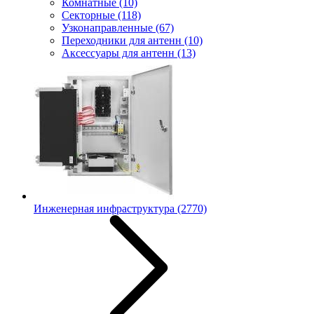
Комнатные
(10)
Секторные
(118)
Узконаправленные
(67)
Переходники для антенн
(10)
Аксессуары для антенн
(13)
Инженерная инфраструктура
(2770)