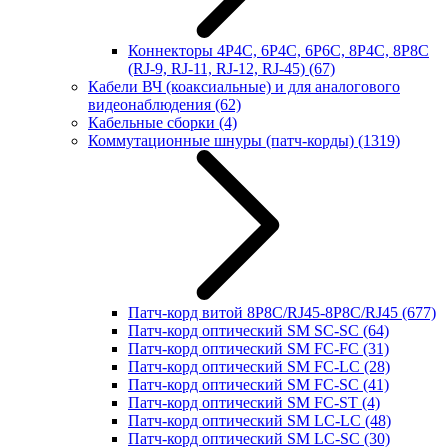
Коннекторы 4P4C, 6P4C, 6P6C, 8P4C, 8P8C
(RJ-9, RJ-11, RJ-12, RJ-45)
(67)
Кабели ВЧ (коаксиальные) и для аналогового
видеонаблюдения
(62)
Кабельные сборки
(4)
Коммутационные шнуры (патч-корды)
(1319)
Патч-корд витой 8P8C/RJ45-8P8C/RJ45
(677)
Патч-корд оптический SM SC-SC
(64)
Патч-корд оптический SM FC-FC
(31)
Патч-корд оптический SM FC-LC
(28)
Патч-корд оптический SM FC-SC
(41)
Патч-корд оптический SM FC-ST
(4)
Патч-корд оптический SM LC-LC
(48)
Патч-корд оптический SM LC-SC
(30)