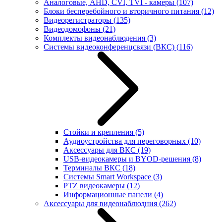
Аналоговые, AHD, CVI, TVI - камеры
(107)
Блоки бесперебойного и вторичного питания
(12)
Видеорегистраторы
(135)
Видеодомофоны
(21)
Комплекты видеонаблюдения
(3)
Системы видеоконференцсвязи (ВКС)
(116)
Стойки и крепления
(5)
Аудиоустройства для переговорных
(10)
Аксессуары для ВКС
(19)
USB-видеокамеры и BYOD-решения
(8)
Терминалы ВКС
(18)
Системы Smart Workspace
(3)
PTZ видеокамеры
(12)
Информационные панели
(4)
Аксессуары для видеонаблюдния
(262)