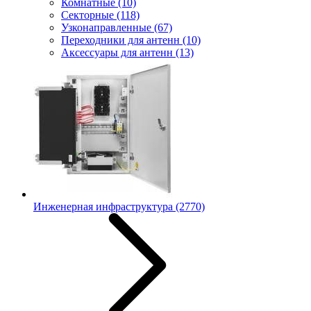
Комнатные
(10)
Секторные
(118)
Узконаправленные
(67)
Переходники для антенн
(10)
Аксессуары для антенн
(13)
Инженерная инфраструктура
(2770)