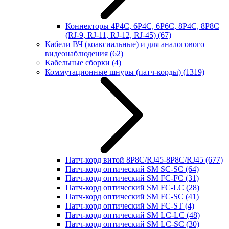
Коннекторы 4P4C, 6P4C, 6P6C, 8P4C, 8P8C
(RJ-9, RJ-11, RJ-12, RJ-45)
(67)
Кабели ВЧ (коаксиальные) и для аналогового
видеонаблюдения
(62)
Кабельные сборки
(4)
Коммутационные шнуры (патч-корды)
(1319)
Патч-корд витой 8P8C/RJ45-8P8C/RJ45
(677)
Патч-корд оптический SM SC-SC
(64)
Патч-корд оптический SM FC-FC
(31)
Патч-корд оптический SM FC-LC
(28)
Патч-корд оптический SM FC-SC
(41)
Патч-корд оптический SM FC-ST
(4)
Патч-корд оптический SM LC-LC
(48)
Патч-корд оптический SM LC-SC
(30)