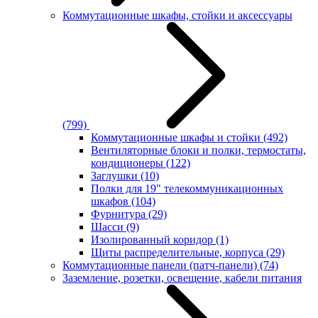
Коммутационные шкафы, стойки и аксессуары
(799)
Коммутационные шкафы и стойки
(492)
Вентиляторные блоки и полки, термостаты,
кондиционеры
(122)
Заглушки
(10)
Полки для 19" телекоммуникационных
шкафов
(104)
Фурнитура
(29)
Шасси
(9)
Изолированный коридор
(1)
Щиты распределительные, корпуса
(29)
Коммутационные панели (патч-панели)
(74)
Заземление, розетки, освещение, кабели питания