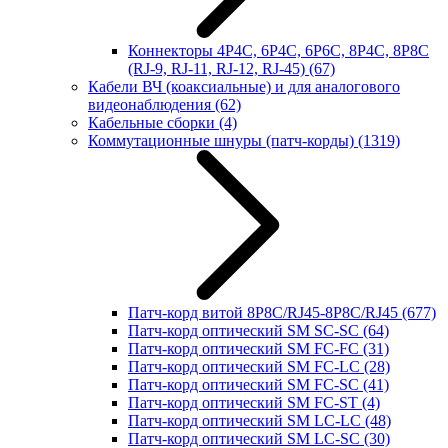
Коннекторы 4P4C, 6P4C, 6P6C, 8P4C, 8P8C
(RJ-9, RJ-11, RJ-12, RJ-45)
(67)
Кабели ВЧ (коаксиальные) и для аналогового
видеонаблюдения
(62)
Кабельные сборки
(4)
Коммутационные шнуры (патч-корды)
(1319)
Патч-корд витой 8P8C/RJ45-8P8C/RJ45
(677)
Патч-корд оптический SM SC-SC
(64)
Патч-корд оптический SM FC-FC
(31)
Патч-корд оптический SM FC-LC
(28)
Патч-корд оптический SM FC-SC
(41)
Патч-корд оптический SM FC-ST
(4)
Патч-корд оптический SM LC-LC
(48)
Патч-корд оптический SM LC-SC
(30)