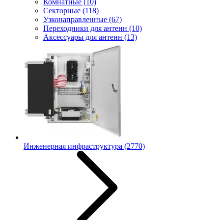
Комнатные
(10)
Секторные
(118)
Узконаправленные
(67)
Переходники для антенн
(10)
Аксессуары для антенн
(13)
Инженерная инфраструктура
(2770)