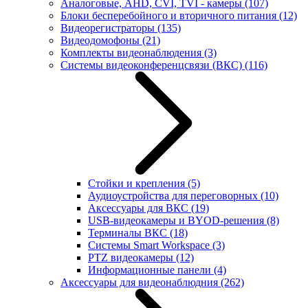
Аналоговые, AHD, CVI, TVI - камеры
(107)
Блоки бесперебойного и вторичного питания
(12)
Видеорегистраторы
(135)
Видеодомофоны
(21)
Комплекты видеонаблюдения
(3)
Системы видеоконференцсвязи (ВКС)
(116)
Стойки и крепления
(5)
Аудиоустройства для переговорных
(10)
Аксессуары для ВКС
(19)
USB-видеокамеры и BYOD-решения
(8)
Терминалы ВКС
(18)
Системы Smart Workspace
(3)
PTZ видеокамеры
(12)
Информационные панели
(4)
Аксессуары для видеонаблюдния
(262)