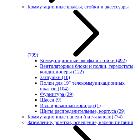
Коммутационные шкафы, стойки и аксессуары
(799)
Коммутационные шкафы и стойки
(492)
Вентиляторные блоки и полки, термостаты,
кондиционеры
(122)
Заглушки
(10)
Полки для 19" телекоммуникационных
шкафов
(104)
Фурнитура
(29)
Шасси
(9)
Изолированный коридор
(1)
Щиты распределительные, корпуса
(29)
Коммутационные панели (патч-панели)
(74)
Заземление, розетки, освещение, кабели питания