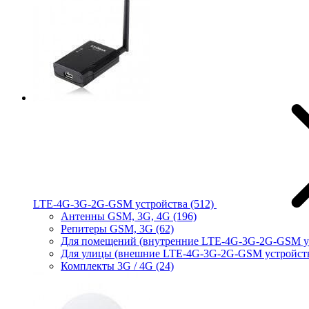
LTE-4G-3G-2G-GSM устройства
(512)
Антенны GSM, 3G, 4G
(196)
Репитеры GSM, 3G
(62)
Для помещений (внутренние LTE-4G-3G-2G-GSM у
Для улицы (внешние LTE-4G-3G-2G-GSM устройст
Комплекты 3G / 4G
(24)