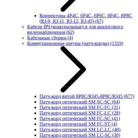
Коннекторы 4P4C, 6P4C, 6P6C, 8P4C, 8P8C
(RJ-9, RJ-11, RJ-12, RJ-45)
(67)
Кабели ВЧ (коаксиальные) и для аналогового
видеонаблюдения
(62)
Кабельные сборки
(4)
Коммутационные шнуры (патч-корды)
(1319)
Патч-корд витой 8P8C/RJ45-8P8C/RJ45
(677)
Патч-корд оптический SM SC-SC
(64)
Патч-корд оптический SM FC-FC
(31)
Патч-корд оптический SM FC-LC
(28)
Патч-корд оптический SM FC-SC
(41)
Патч-корд оптический SM FC-ST
(4)
Патч-корд оптический SM LC-LC
(48)
Патч-корд оптический SM LC-SC
(30)