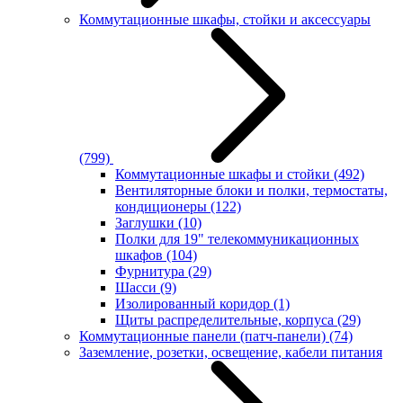
Коммутационные шкафы, стойки и аксессуары
(799)
Коммутационные шкафы и стойки
(492)
Вентиляторные блоки и полки, термостаты,
кондиционеры
(122)
Заглушки
(10)
Полки для 19" телекоммуникационных
шкафов
(104)
Фурнитура
(29)
Шасси
(9)
Изолированный коридор
(1)
Щиты распределительные, корпуса
(29)
Коммутационные панели (патч-панели)
(74)
Заземление, розетки, освещение, кабели питания