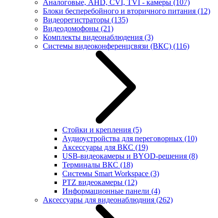
Аналоговые, AHD, CVI, TVI - камеры
(107)
Блоки бесперебойного и вторичного питания
(12)
Видеорегистраторы
(135)
Видеодомофоны
(21)
Комплекты видеонаблюдения
(3)
Системы видеоконференцсвязи (ВКС)
(116)
Стойки и крепления
(5)
Аудиоустройства для переговорных
(10)
Аксессуары для ВКС
(19)
USB-видеокамеры и BYOD-решения
(8)
Терминалы ВКС
(18)
Системы Smart Workspace
(3)
PTZ видеокамеры
(12)
Информационные панели
(4)
Аксессуары для видеонаблюдния
(262)