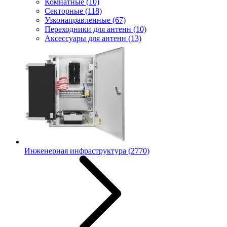
Комнатные
(10)
Секторные
(118)
Узконаправленные
(67)
Переходники для антенн
(10)
Аксессуары для антенн
(13)
Инженерная инфраструктура
(2770)