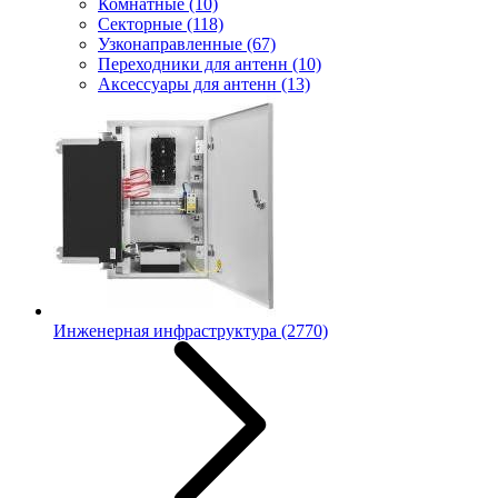
Комнатные
(10)
Секторные
(118)
Узконаправленные
(67)
Переходники для антенн
(10)
Аксессуары для антенн
(13)
Инженерная инфраструктура
(2770)