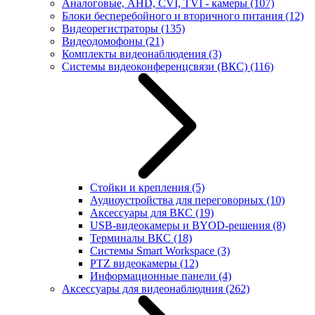
Аналоговые, AHD, CVI, TVI - камеры
(107)
Блоки бесперебойного и вторичного питания
(12)
Видеорегистраторы
(135)
Видеодомофоны
(21)
Комплекты видеонаблюдения
(3)
Системы видеоконференцсвязи (ВКС)
(116)
Стойки и крепления
(5)
Аудиоустройства для переговорных
(10)
Аксессуары для ВКС
(19)
USB-видеокамеры и BYOD-решения
(8)
Терминалы ВКС
(18)
Системы Smart Workspace
(3)
PTZ видеокамеры
(12)
Информационные панели
(4)
Аксессуары для видеонаблюдния
(262)