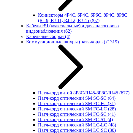
Коннекторы 4P4C, 6P4C, 6P6C, 8P4C, 8P8C
(RJ-9, RJ-11, RJ-12, RJ-45)
(67)
Кабели ВЧ (коаксиальные) и для аналогового
видеонаблюдения
(62)
Кабельные сборки
(4)
Коммутационные шнуры (патч-корды)
(1319)
Патч-корд витой 8P8C/RJ45-8P8C/RJ45
(677)
Патч-корд оптический SM SC-SC
(64)
Патч-корд оптический SM FC-FC
(31)
Патч-корд оптический SM FC-LC
(28)
Патч-корд оптический SM FC-SC
(41)
Патч-корд оптический SM FC-ST
(4)
Патч-корд оптический SM LC-LC
(48)
Патч-корд оптический SM LC-SC
(30)