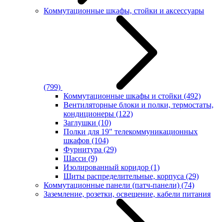
Коммутационные шкафы, стойки и аксессуары
(799)
Коммутационные шкафы и стойки
(492)
Вентиляторные блоки и полки, термостаты,
кондиционеры
(122)
Заглушки
(10)
Полки для 19" телекоммуникационных
шкафов
(104)
Фурнитура
(29)
Шасси
(9)
Изолированный коридор
(1)
Щиты распределительные, корпуса
(29)
Коммутационные панели (патч-панели)
(74)
Заземление, розетки, освещение, кабели питания