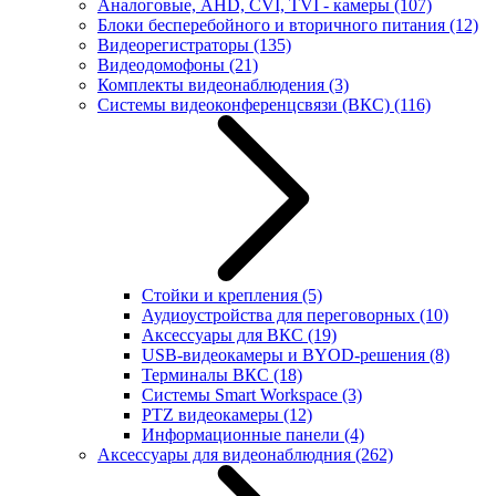
Аналоговые, AHD, CVI, TVI - камеры
(107)
Блоки бесперебойного и вторичного питания
(12)
Видеорегистраторы
(135)
Видеодомофоны
(21)
Комплекты видеонаблюдения
(3)
Системы видеоконференцсвязи (ВКС)
(116)
Стойки и крепления
(5)
Аудиоустройства для переговорных
(10)
Аксессуары для ВКС
(19)
USB-видеокамеры и BYOD-решения
(8)
Терминалы ВКС
(18)
Системы Smart Workspace
(3)
PTZ видеокамеры
(12)
Информационные панели
(4)
Аксессуары для видеонаблюдния
(262)