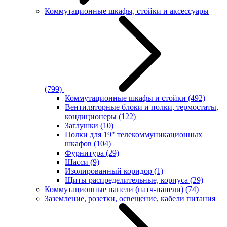
Коммутационные шкафы, стойки и аксессуары
(799)
Коммутационные шкафы и стойки
(492)
Вентиляторные блоки и полки, термостаты,
кондиционеры
(122)
Заглушки
(10)
Полки для 19" телекоммуникационных
шкафов
(104)
Фурнитура
(29)
Шасси
(9)
Изолированный коридор
(1)
Щиты распределительные, корпуса
(29)
Коммутационные панели (патч-панели)
(74)
Заземление, розетки, освещение, кабели питания