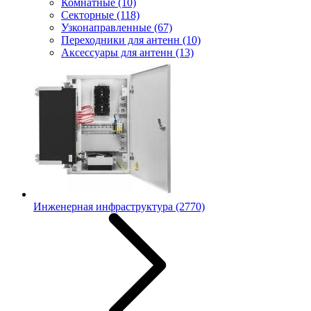
Комнатные
(10)
Секторные
(118)
Узконаправленные
(67)
Переходники для антенн
(10)
Аксессуары для антенн
(13)
Инженерная инфраструктура
(2770)