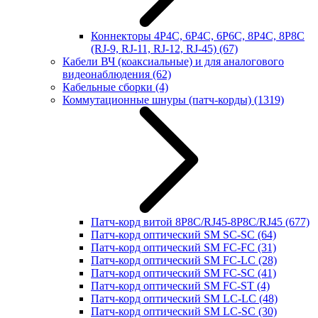
Коннекторы 4P4C, 6P4C, 6P6C, 8P4C, 8P8C
(RJ-9, RJ-11, RJ-12, RJ-45)
(67)
Кабели ВЧ (коаксиальные) и для аналогового
видеонаблюдения
(62)
Кабельные сборки
(4)
Коммутационные шнуры (патч-корды)
(1319)
Патч-корд витой 8P8C/RJ45-8P8C/RJ45
(677)
Патч-корд оптический SM SC-SC
(64)
Патч-корд оптический SM FC-FC
(31)
Патч-корд оптический SM FC-LC
(28)
Патч-корд оптический SM FC-SC
(41)
Патч-корд оптический SM FC-ST
(4)
Патч-корд оптический SM LC-LC
(48)
Патч-корд оптический SM LC-SC
(30)