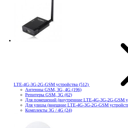
LTE-4G-3G-2G-GSM устройства
(512)
Антенны GSM, 3G, 4G
(196)
Репитеры GSM, 3G
(62)
Для помещений (внутренние LTE-4G-3G-2G-GSM у
Для улицы (внешние LTE-4G-3G-2G-GSM устройст
Комплекты 3G / 4G
(24)