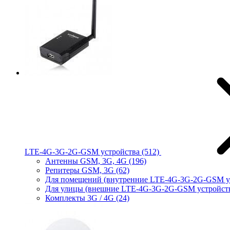
LTE-4G-3G-2G-GSM устройства
(512)
Антенны GSM, 3G, 4G
(196)
Репитеры GSM, 3G
(62)
Для помещений (внутренние LTE-4G-3G-2G-GSM у
Для улицы (внешние LTE-4G-3G-2G-GSM устройст
Комплекты 3G / 4G
(24)