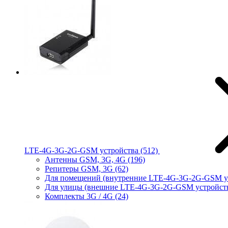
LTE-4G-3G-2G-GSM устройства
(512)
Антенны GSM, 3G, 4G
(196)
Репитеры GSM, 3G
(62)
Для помещений (внутренние LTE-4G-3G-2G-GSM у
Для улицы (внешние LTE-4G-3G-2G-GSM устройст
Комплекты 3G / 4G
(24)