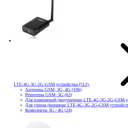
LTE-4G-3G-2G-GSM устройства
(512)
Антенны GSM, 3G, 4G
(196)
Репитеры GSM, 3G
(62)
Для помещений (внутренние LTE-4G-3G-2G-GSM у
Для улицы (внешние LTE-4G-3G-2G-GSM устройст
Комплекты 3G / 4G
(24)