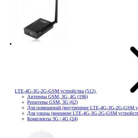
LTE-4G-3G-2G-GSM устройства
(512)
Антенны GSM, 3G, 4G
(196)
Репитеры GSM, 3G
(62)
Для помещений (внутренние LTE-4G-3G-2G-GSM у
Для улицы (внешние LTE-4G-3G-2G-GSM устройст
Комплекты 3G / 4G
(24)