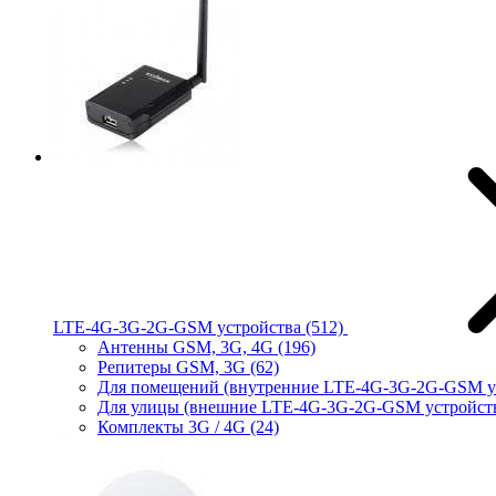
LTE-4G-3G-2G-GSM устройства
(512)
Антенны GSM, 3G, 4G
(196)
Репитеры GSM, 3G
(62)
Для помещений (внутренние LTE-4G-3G-2G-GSM у
Для улицы (внешние LTE-4G-3G-2G-GSM устройст
Комплекты 3G / 4G
(24)