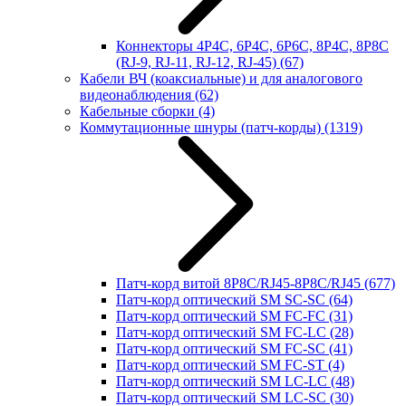
Коннекторы 4P4C, 6P4C, 6P6C, 8P4C, 8P8C
(RJ-9, RJ-11, RJ-12, RJ-45)
(67)
Кабели ВЧ (коаксиальные) и для аналогового
видеонаблюдения
(62)
Кабельные сборки
(4)
Коммутационные шнуры (патч-корды)
(1319)
Патч-корд витой 8P8C/RJ45-8P8C/RJ45
(677)
Патч-корд оптический SM SC-SC
(64)
Патч-корд оптический SM FC-FC
(31)
Патч-корд оптический SM FC-LC
(28)
Патч-корд оптический SM FC-SC
(41)
Патч-корд оптический SM FC-ST
(4)
Патч-корд оптический SM LC-LC
(48)
Патч-корд оптический SM LC-SC
(30)