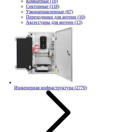
Комнатные
(10)
Секторные
(118)
Узконаправленные
(67)
Переходники для антенн
(10)
Аксессуары для антенн
(13)
Инженерная инфраструктура
(2770)