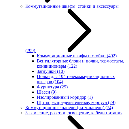
Коммутационные шкафы, стойки и аксессуары
(799)
Коммутационные шкафы и стойки
(492)
Вентиляторные блоки и полки, термостаты,
кондиционеры
(122)
Заглушки
(10)
Полки для 19" телекоммуникационных
шкафов
(104)
Фурнитура
(29)
Шасси
(9)
Изолированный коридор
(1)
Щиты распределительные, корпуса
(29)
Коммутационные панели (патч-панели)
(74)
Заземление, розетки, освещение, кабели питания