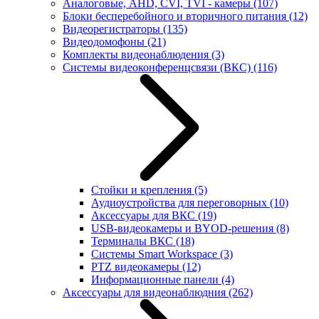
Аналоговые, AHD, CVI, TVI - камеры
(107)
Блоки бесперебойного и вторичного питания
(12)
Видеорегистраторы
(135)
Видеодомофоны
(21)
Комплекты видеонаблюдения
(3)
Системы видеоконференцсвязи (ВКС)
(116)
Стойки и крепления
(5)
Аудиоустройства для переговорных
(10)
Аксессуары для ВКС
(19)
USB-видеокамеры и BYOD-решения
(8)
Терминалы ВКС
(18)
Системы Smart Workspace
(3)
PTZ видеокамеры
(12)
Информационные панели
(4)
Аксессуары для видеонаблюдния
(262)