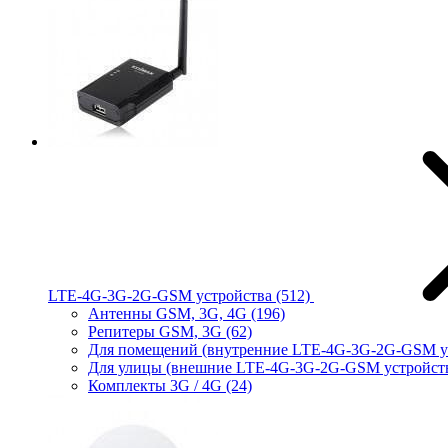
LTE-4G-3G-2G-GSM устройства
(512)
Антенны GSM, 3G, 4G
(196)
Репитеры GSM, 3G
(62)
Для помещений (внутренние LTE-4G-3G-2G-GSM у
Для улицы (внешние LTE-4G-3G-2G-GSM устройст
Комплекты 3G / 4G
(24)