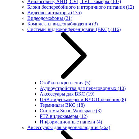
Аналоговые, AHD, CVI, TVI - камеры
(107)
Блоки бесперебойного и вторичного питания
(12)
Видеорегистраторы
(135)
Видеодомофоны
(21)
Комплекты видеонаблюдения
(3)
Системы видеоконференцсвязи (ВКС)
(116)
Стойки и крепления
(5)
Аудиоустройства для переговорных
(10)
Аксессуары для ВКС
(19)
USB-видеокамеры и BYOD-решения
(8)
Терминалы ВКС
(18)
Системы Smart Workspace
(3)
PTZ видеокамеры
(12)
Информационные панели
(4)
Аксессуары для видеонаблюдния
(262)