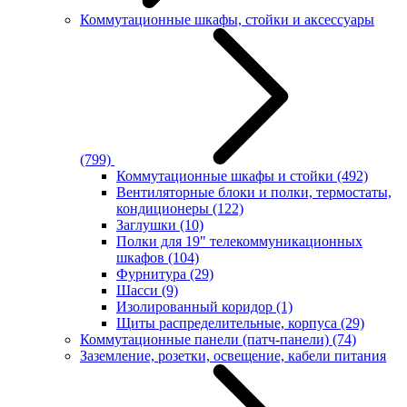
Коммутационные шкафы, стойки и аксессуары
(799)
Коммутационные шкафы и стойки
(492)
Вентиляторные блоки и полки, термостаты,
кондиционеры
(122)
Заглушки
(10)
Полки для 19" телекоммуникационных
шкафов
(104)
Фурнитура
(29)
Шасси
(9)
Изолированный коридор
(1)
Щиты распределительные, корпуса
(29)
Коммутационные панели (патч-панели)
(74)
Заземление, розетки, освещение, кабели питания