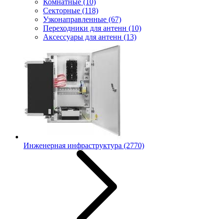
Комнатные
(10)
Секторные
(118)
Узконаправленные
(67)
Переходники для антенн
(10)
Аксессуары для антенн
(13)
Инженерная инфраструктура
(2770)