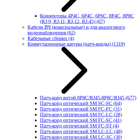
Коннекторы 4P4C, 6P4C, 6P6C, 8P4C, 8P8C
(RJ-9, RJ-11, RJ-12, RJ-45)
(67)
Кабели ВЧ (коаксиальные) и для аналогового
видеонаблюдения
(62)
Кабельные сборки
(4)
Коммутационные шнуры (патч-корды)
(1319)
Патч-корд витой 8P8C/RJ45-8P8C/RJ45
(677)
Патч-корд оптический SM SC-SC
(64)
Патч-корд оптический SM FC-FC
(31)
Патч-корд оптический SM FC-LC
(28)
Патч-корд оптический SM FC-SC
(41)
Патч-корд оптический SM FC-ST
(4)
Патч-корд оптический SM LC-LC
(48)
Патч-корд оптический SM LC-SC
(30)