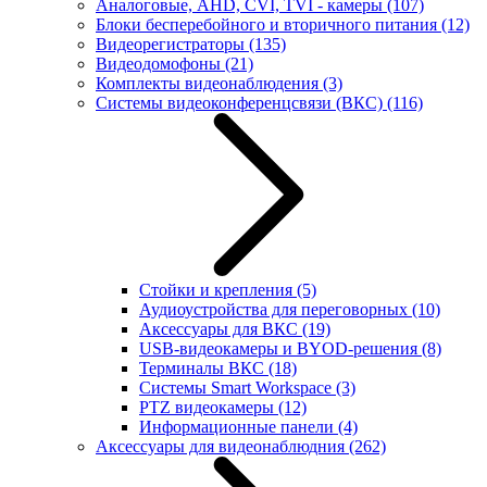
Аналоговые, AHD, CVI, TVI - камеры
(107)
Блоки бесперебойного и вторичного питания
(12)
Видеорегистраторы
(135)
Видеодомофоны
(21)
Комплекты видеонаблюдения
(3)
Системы видеоконференцсвязи (ВКС)
(116)
Стойки и крепления
(5)
Аудиоустройства для переговорных
(10)
Аксессуары для ВКС
(19)
USB-видеокамеры и BYOD-решения
(8)
Терминалы ВКС
(18)
Системы Smart Workspace
(3)
PTZ видеокамеры
(12)
Информационные панели
(4)
Аксессуары для видеонаблюдния
(262)