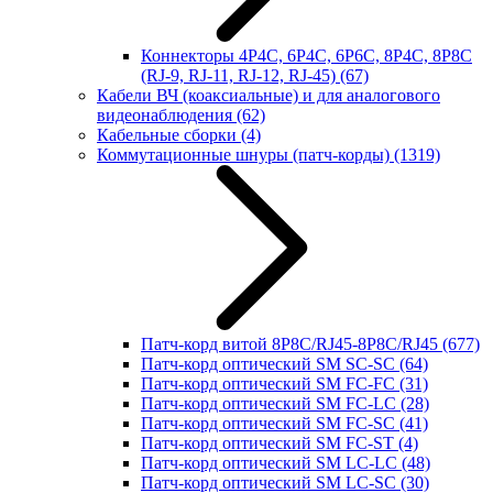
Коннекторы 4P4C, 6P4C, 6P6C, 8P4C, 8P8C
(RJ-9, RJ-11, RJ-12, RJ-45)
(67)
Кабели ВЧ (коаксиальные) и для аналогового
видеонаблюдения
(62)
Кабельные сборки
(4)
Коммутационные шнуры (патч-корды)
(1319)
Патч-корд витой 8P8C/RJ45-8P8C/RJ45
(677)
Патч-корд оптический SM SC-SC
(64)
Патч-корд оптический SM FC-FC
(31)
Патч-корд оптический SM FC-LC
(28)
Патч-корд оптический SM FC-SC
(41)
Патч-корд оптический SM FC-ST
(4)
Патч-корд оптический SM LC-LC
(48)
Патч-корд оптический SM LC-SC
(30)