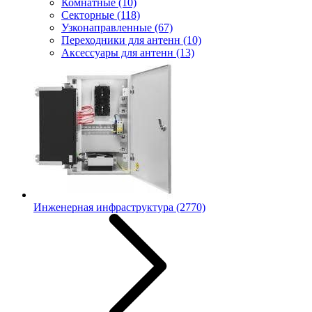
Комнатные
(10)
Секторные
(118)
Узконаправленные
(67)
Переходники для антенн
(10)
Аксессуары для антенн
(13)
Инженерная инфраструктура
(2770)