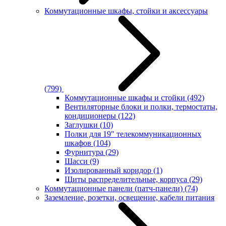
Коммутационные шкафы, стойки и аксессуары
(799)
Коммутационные шкафы и стойки
(492)
Вентиляторные блоки и полки, термостаты,
кондиционеры
(122)
Заглушки
(10)
Полки для 19" телекоммуникационных
шкафов
(104)
Фурнитура
(29)
Шасси
(9)
Изолированный коридор
(1)
Щиты распределительные, корпуса
(29)
Коммутационные панели (патч-панели)
(74)
Заземление, розетки, освещение, кабели питания