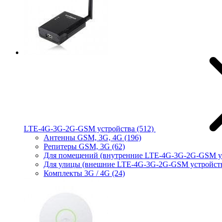
LTE-4G-3G-2G-GSM устройства
(512)
Антенны GSM, 3G, 4G
(196)
Репитеры GSM, 3G
(62)
Для помещений (внутренние LTE-4G-3G-2G-GSM у
Для улицы (внешние LTE-4G-3G-2G-GSM устройст
Комплекты 3G / 4G
(24)