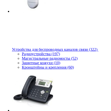
Устройства для беспроводных каналов связи
(322)
Радиоустройства
(197)
Магистральные радиомосты
(52)
Защитные кожухи
(10)
Кронштейны и крепления
(60)