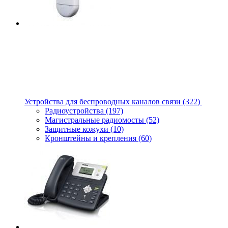
Устройства для беспроводных каналов связи
(322)
Радиоустройства
(197)
Магистральные радиомосты
(52)
Защитные кожухи
(10)
Кронштейны и крепления
(60)