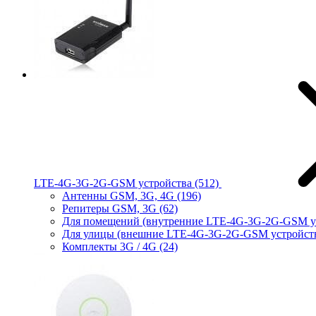
LTE-4G-3G-2G-GSM устройства
(512)
Антенны GSM, 3G, 4G
(196)
Репитеры GSM, 3G
(62)
Для помещений (внутренние LTE-4G-3G-2G-GSM у
Для улицы (внешние LTE-4G-3G-2G-GSM устройст
Комплекты 3G / 4G
(24)