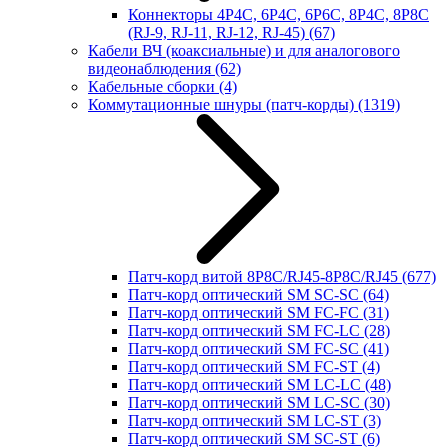
Коннекторы 4P4C, 6P4C, 6P6C, 8P4C, 8P8C
(RJ-9, RJ-11, RJ-12, RJ-45)
(67)
Кабели ВЧ (коаксиальные) и для аналогового
видеонаблюдения
(62)
Кабельные сборки
(4)
Коммутационные шнуры (патч-корды)
(1319)
Патч-корд витой 8P8C/RJ45-8P8C/RJ45
(677)
Патч-корд оптический SM SC-SC
(64)
Патч-корд оптический SM FC-FC
(31)
Патч-корд оптический SM FC-LC
(28)
Патч-корд оптический SM FC-SC
(41)
Патч-корд оптический SM FC-ST
(4)
Патч-корд оптический SM LC-LC
(48)
Патч-корд оптический SM LC-SC
(30)
Патч-корд оптический SM LC-ST
(3)
Патч-корд оптический SM SC-ST
(6)