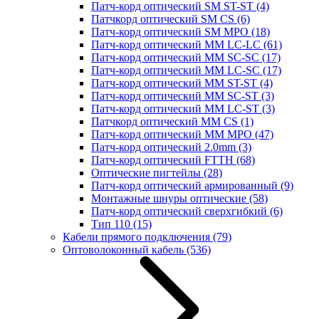
Патч-корд оптический SM ST-ST
(4)
Патчкорд оптический SM CS
(6)
Патч-корд оптический SM MPO
(18)
Патч-корд оптический MM LC-LC
(61)
Патч-корд оптический MM SC-SC
(17)
Патч-корд оптический MM LC-SC
(17)
Патч-корд оптический MM ST-ST
(4)
Патч-корд оптический MM SC-ST
(3)
Патч-корд оптический MM LC-ST
(3)
Патчкорд оптический MM CS
(1)
Патч-корд оптический MM MPO
(47)
Патч-корд оптический 2.0mm
(3)
Патч-корд оптический FTTH
(68)
Оптические пигтейлы
(28)
Патч-корд оптический армированный
(9)
Монтажные шнуры оптические
(58)
Патч-корд оптический сверхгибкий
(6)
Тип 110
(15)
Кабели прямого подключения
(79)
Оптоволоконный кабель
(536)