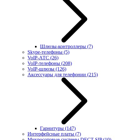
Шлюзы-контроллеры
(7)
Skype-телефоны
(5)
VoIP-АТС
(26)
VoIP-телефоны
(208)
VoIP-шлюзы
(126)
Аксессуары для телефонии
(215)
Гарнитуры
(147)
Интерфейсные платы
(7)
Микросотовые системы DECT SIP
(10)