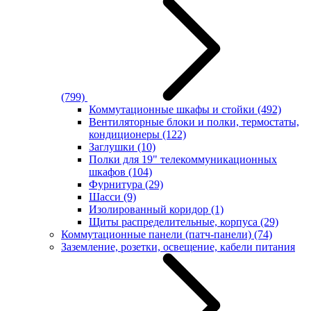
(799)
Коммутационные шкафы и стойки
(492)
Вентиляторные блоки и полки, термостаты,
кондиционеры
(122)
Заглушки
(10)
Полки для 19" телекоммуникационных
шкафов
(104)
Фурнитура
(29)
Шасси
(9)
Изолированный коридор
(1)
Щиты распределительные, корпуса
(29)
Коммутационные панели (патч-панели)
(74)
Заземление, розетки, освещение, кабели питания