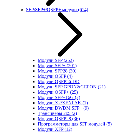
SFP/SFP+/QSFP+ модули
(614)
Модули SFP
(252)
Модули SFP+
(201)
Модули SFP28
(30)
Модули OSFP
(4)
Модули QSFP56-DD
Модули SFP GPON&GEPON
(21)
Модули QSFP+
(25)
Модули SFP+16G
(2)
Модули X2/XENPAK
(1)
Модули DWDM SFP+
(9)
Трансиверы 2x5
(2)
Модули QSFP28
(36)
Программаторы для SFP модулей
(5)
Модули XFP
(12)