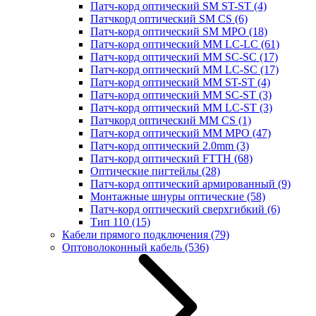
Патч-корд оптический SM ST-ST
(4)
Патчкорд оптический SM CS
(6)
Патч-корд оптический SM MPO
(18)
Патч-корд оптический MM LC-LC
(61)
Патч-корд оптический MM SC-SC
(17)
Патч-корд оптический MM LC-SC
(17)
Патч-корд оптический MM ST-ST
(4)
Патч-корд оптический MM SC-ST
(3)
Патч-корд оптический MM LC-ST
(3)
Патчкорд оптический MM CS
(1)
Патч-корд оптический MM MPO
(47)
Патч-корд оптический 2.0mm
(3)
Патч-корд оптический FTTH
(68)
Оптические пигтейлы
(28)
Патч-корд оптический армированный
(9)
Монтажные шнуры оптические
(58)
Патч-корд оптический сверхгибкий
(6)
Тип 110
(15)
Кабели прямого подключения
(79)
Оптоволоконный кабель
(536)