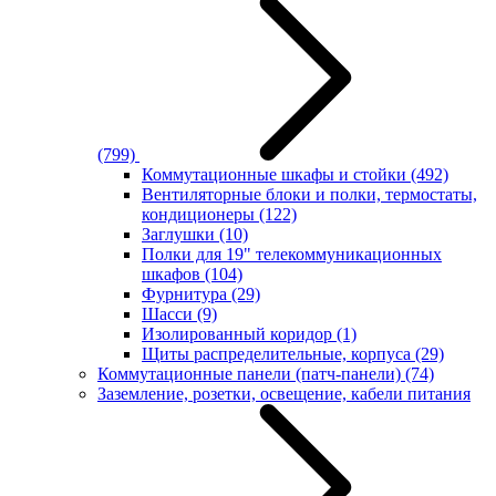
(799)
Коммутационные шкафы и стойки
(492)
Вентиляторные блоки и полки, термостаты,
кондиционеры
(122)
Заглушки
(10)
Полки для 19" телекоммуникационных
шкафов
(104)
Фурнитура
(29)
Шасси
(9)
Изолированный коридор
(1)
Щиты распределительные, корпуса
(29)
Коммутационные панели (патч-панели)
(74)
Заземление, розетки, освещение, кабели питания