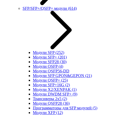
SFP/SFP+/QSFP+ модули
(614)
Модули SFP
(252)
Модули SFP+
(201)
Модули SFP28
(30)
Модули OSFP
(4)
Модули QSFP56-DD
Модули SFP GPON&GEPON
(21)
Модули QSFP+
(25)
Модули SFP+16G
(2)
Модули X2/XENPAK
(1)
Модули DWDM SFP+
(9)
Трансиверы 2x5
(2)
Модули QSFP28
(36)
Программаторы для SFP модулей
(5)
Модули XFP
(12)