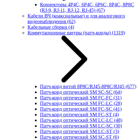
Коннекторы 4P4C, 6P4C, 6P6C, 8P4C, 8P8C
(RJ-9, RJ-11, RJ-12, RJ-45)
(67)
Кабели ВЧ (коаксиальные) и для аналогового
видеонаблюдения
(62)
Кабельные сборки
(4)
Коммутационные шнуры (патч-корды)
(1319)
Патч-корд витой 8P8C/RJ45-8P8C/RJ45
(677)
Патч-корд оптический SM SC-SC
(64)
Патч-корд оптический SM FC-FC
(31)
Патч-корд оптический SM FC-LC
(28)
Патч-корд оптический SM FC-SC
(41)
Патч-корд оптический SM FC-ST
(4)
Патч-корд оптический SM LC-LC
(48)
Патч-корд оптический SM LC-SC
(30)
Патч-корд оптический SM LC-ST
(3)
Патч-корд оптический SM SC-ST
(6)