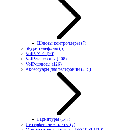
Шлюзы-контроллеры
(7)
Skype-телефоны
(5)
VoIP-АТС
(26)
VoIP-телефоны
(208)
VoIP-шлюзы
(126)
Аксессуары для телефонии
(215)
Гарнитуры
(147)
Интерфейсные платы
(7)
Микросотовые системы DECT SIP
(10)