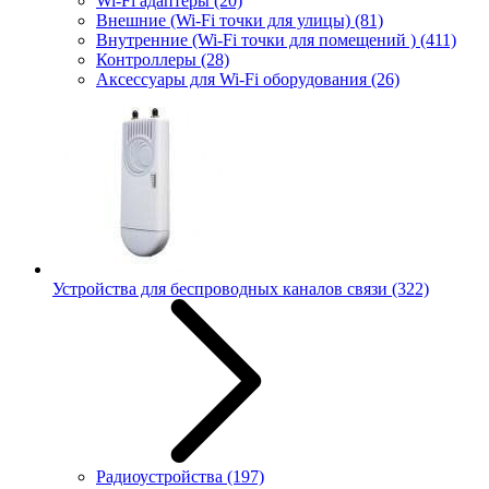
Wi-Fi адаптеры
(20)
Внешние (Wi-Fi точки для улицы)
(81)
Внутренние (Wi-Fi точки для помещений )
(411)
Контроллеры
(28)
Аксессуары для Wi-Fi оборудования
(26)
Устройства для беспроводных каналов связи
(322)
Радиоустройства
(197)