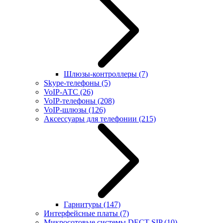
Шлюзы-контроллеры
(7)
Skype-телефоны
(5)
VoIP-АТС
(26)
VoIP-телефоны
(208)
VoIP-шлюзы
(126)
Аксессуары для телефонии
(215)
Гарнитуры
(147)
Интерфейсные платы
(7)
Микросотовые системы DECT SIP
(10)