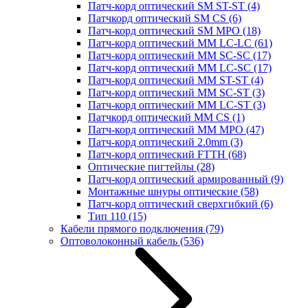
Патч-корд оптический SM ST-ST
(4)
Патчкорд оптический SM CS
(6)
Патч-корд оптический SM MPO
(18)
Патч-корд оптический MM LC-LC
(61)
Патч-корд оптический MM SC-SC
(17)
Патч-корд оптический MM LC-SC
(17)
Патч-корд оптический MM ST-ST
(4)
Патч-корд оптический MM SC-ST
(3)
Патч-корд оптический MM LC-ST
(3)
Патчкорд оптический MM CS
(1)
Патч-корд оптический MM MPO
(47)
Патч-корд оптический 2.0mm
(3)
Патч-корд оптический FTTH
(68)
Оптические пигтейлы
(28)
Патч-корд оптический армированный
(9)
Монтажные шнуры оптические
(58)
Патч-корд оптический сверхгибкий
(6)
Тип 110
(15)
Кабели прямого подключения
(79)
Оптоволоконный кабель
(536)