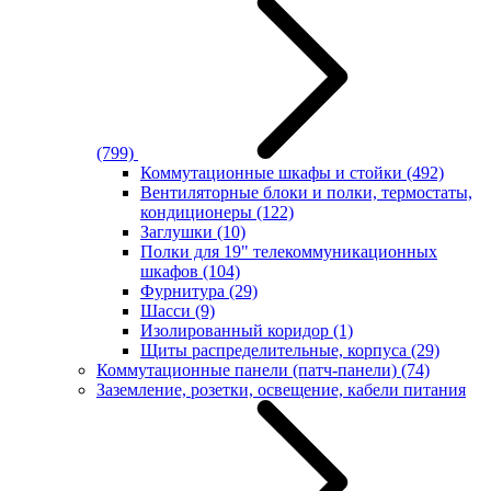
(799)
Коммутационные шкафы и стойки
(492)
Вентиляторные блоки и полки, термостаты,
кондиционеры
(122)
Заглушки
(10)
Полки для 19" телекоммуникационных
шкафов
(104)
Фурнитура
(29)
Шасси
(9)
Изолированный коридор
(1)
Щиты распределительные, корпуса
(29)
Коммутационные панели (патч-панели)
(74)
Заземление, розетки, освещение, кабели питания