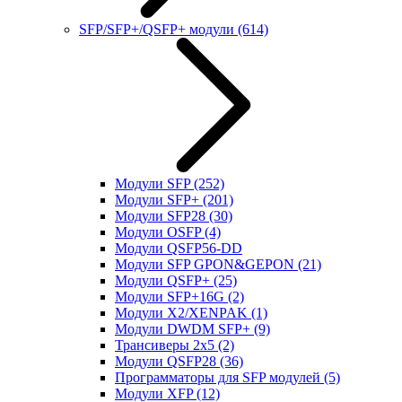
SFP/SFP+/QSFP+ модули
(614)
Модули SFP
(252)
Модули SFP+
(201)
Модули SFP28
(30)
Модули OSFP
(4)
Модули QSFP56-DD
Модули SFP GPON&GEPON
(21)
Модули QSFP+
(25)
Модули SFP+16G
(2)
Модули X2/XENPAK
(1)
Модули DWDM SFP+
(9)
Трансиверы 2x5
(2)
Модули QSFP28
(36)
Программаторы для SFP модулей
(5)
Модули XFP
(12)