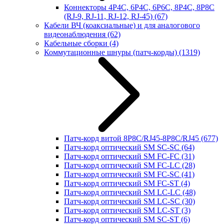
Коннекторы 4P4C, 6P4C, 6P6C, 8P4C, 8P8C
(RJ-9, RJ-11, RJ-12, RJ-45)
(67)
Кабели ВЧ (коаксиальные) и для аналогового
видеонаблюдения
(62)
Кабельные сборки
(4)
Коммутационные шнуры (патч-корды)
(1319)
Патч-корд витой 8P8C/RJ45-8P8C/RJ45
(677)
Патч-корд оптический SM SC-SC
(64)
Патч-корд оптический SM FC-FC
(31)
Патч-корд оптический SM FC-LC
(28)
Патч-корд оптический SM FC-SC
(41)
Патч-корд оптический SM FC-ST
(4)
Патч-корд оптический SM LC-LC
(48)
Патч-корд оптический SM LC-SC
(30)
Патч-корд оптический SM LC-ST
(3)
Патч-корд оптический SM SC-ST
(6)