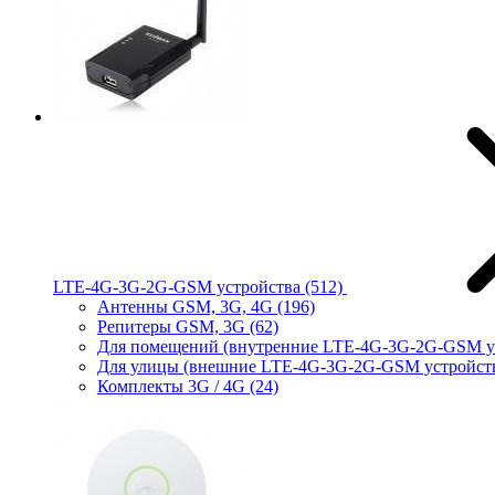
LTE-4G-3G-2G-GSM устройства
(512)
Антенны GSM, 3G, 4G
(196)
Репитеры GSM, 3G
(62)
Для помещений (внутренние LTE-4G-3G-2G-GSM у
Для улицы (внешние LTE-4G-3G-2G-GSM устройст
Комплекты 3G / 4G
(24)