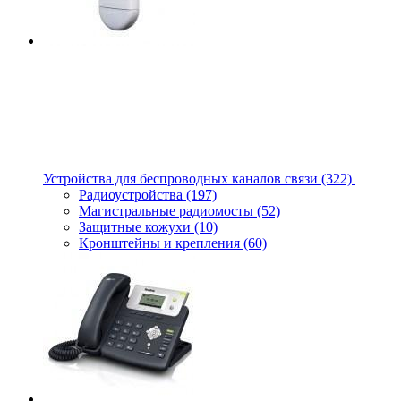
Устройства для беспроводных каналов связи
(322)
Радиоустройства
(197)
Магистральные радиомосты
(52)
Защитные кожухи
(10)
Кронштейны и крепления
(60)