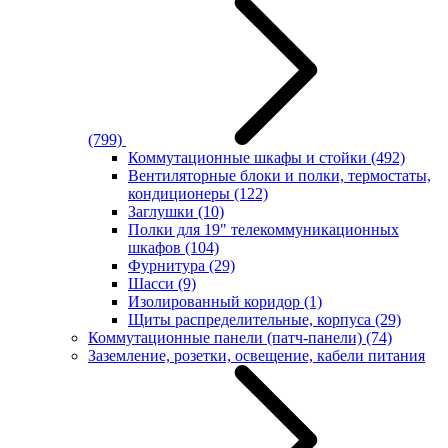
(799)
Коммутационные шкафы и стойки
(492)
Вентиляторные блоки и полки, термостаты,
кондиционеры
(122)
Заглушки
(10)
Полки для 19" телекоммуникационных
шкафов
(104)
Фурнитура
(29)
Шасси
(9)
Изолированный коридор
(1)
Щиты распределительные, корпуса
(29)
Коммутационные панели (патч-панели)
(74)
Заземление, розетки, освещение, кабели питания