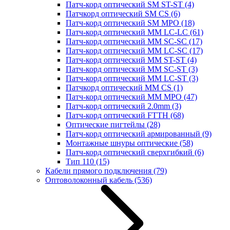
Патч-корд оптический SM ST-ST
(4)
Патчкорд оптический SM CS
(6)
Патч-корд оптический SM MPO
(18)
Патч-корд оптический MM LC-LC
(61)
Патч-корд оптический MM SC-SC
(17)
Патч-корд оптический MM LC-SC
(17)
Патч-корд оптический MM ST-ST
(4)
Патч-корд оптический MM SC-ST
(3)
Патч-корд оптический MM LC-ST
(3)
Патчкорд оптический MM CS
(1)
Патч-корд оптический MM MPO
(47)
Патч-корд оптический 2.0mm
(3)
Патч-корд оптический FTTH
(68)
Оптические пигтейлы
(28)
Патч-корд оптический армированный
(9)
Монтажные шнуры оптические
(58)
Патч-корд оптический сверхгибкий
(6)
Тип 110
(15)
Кабели прямого подключения
(79)
Оптоволоконный кабель
(536)