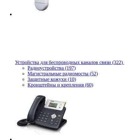
Устройства для беспроводных каналов связи
(322)
Радиоустройства
(197)
Магистральные радиомосты
(52)
Защитные кожухи
(10)
Кронштейны и крепления
(60)