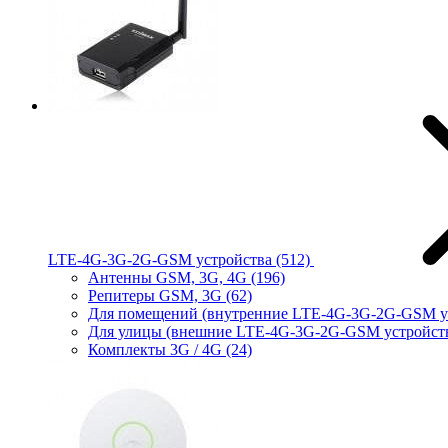
LTE-4G-3G-2G-GSM устройства
(512)
Антенны GSM, 3G, 4G
(196)
Репитеры GSM, 3G
(62)
Для помещений (внутренние LTE-4G-3G-2G-GSM у
Для улицы (внешние LTE-4G-3G-2G-GSM устройст
Комплекты 3G / 4G
(24)