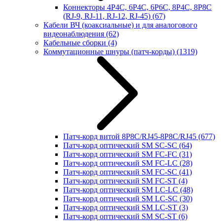
Коннекторы 4P4C, 6P4C, 6P6C, 8P4C, 8P8C
(RJ-9, RJ-11, RJ-12, RJ-45)
(67)
Кабели ВЧ (коаксиальные) и для аналогового
видеонаблюдения
(62)
Кабельные сборки
(4)
Коммутационные шнуры (патч-корды)
(1319)
Патч-корд витой 8P8C/RJ45-8P8C/RJ45
(677)
Патч-корд оптический SM SC-SC
(64)
Патч-корд оптический SM FC-FC
(31)
Патч-корд оптический SM FC-LC
(28)
Патч-корд оптический SM FC-SC
(41)
Патч-корд оптический SM FC-ST
(4)
Патч-корд оптический SM LC-LC
(48)
Патч-корд оптический SM LC-SC
(30)
Патч-корд оптический SM LC-ST
(3)
Патч-корд оптический SM SC-ST
(6)