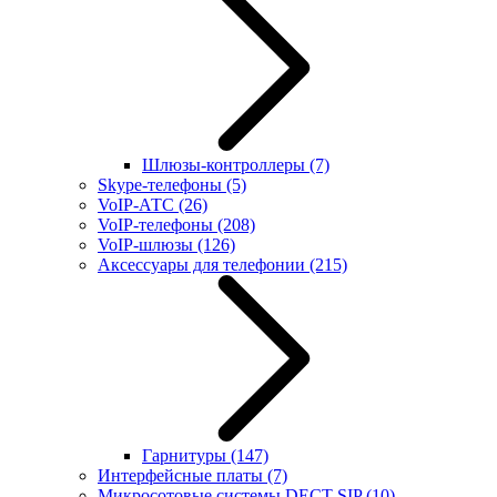
Шлюзы-контроллеры
(7)
Skype-телефоны
(5)
VoIP-АТС
(26)
VoIP-телефоны
(208)
VoIP-шлюзы
(126)
Аксессуары для телефонии
(215)
Гарнитуры
(147)
Интерфейсные платы
(7)
Микросотовые системы DECT SIP
(10)