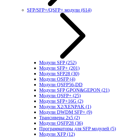
SFP/SFP+/QSFP+ модули
(614)
Модули SFP
(252)
Модули SFP+
(201)
Модули SFP28
(30)
Модули OSFP
(4)
Модули QSFP56-DD
Модули SFP GPON&GEPON
(21)
Модули QSFP+
(25)
Модули SFP+16G
(2)
Модули X2/XENPAK
(1)
Модули DWDM SFP+
(9)
Трансиверы 2x5
(2)
Модули QSFP28
(36)
Программаторы для SFP модулей
(5)
Модули XFP
(12)