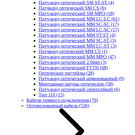
Патч-корд оптический SM ST-ST
(4)
Патчкорд оптический SM CS
(6)
Патч-корд оптический SM MPO
(18)
Патч-корд оптический MM LC-LC
(61)
Патч-корд оптический MM SC-SC
(17)
Патч-корд оптический MM LC-SC
(17)
Патч-корд оптический MM ST-ST
(4)
Патч-корд оптический MM SC-ST
(3)
Патч-корд оптический MM LC-ST
(3)
Патчкорд оптический MM CS
(1)
Патч-корд оптический MM MPO
(47)
Патч-корд оптический 2.0mm
(3)
Патч-корд оптический FTTH
(68)
Оптические пигтейлы
(28)
Патч-корд оптический армированный
(9)
Монтажные шнуры оптические
(58)
Патч-корд оптический сверхгибкий
(6)
Тип 110
(15)
Кабели прямого подключения
(79)
Оптоволоконный кабель
(536)