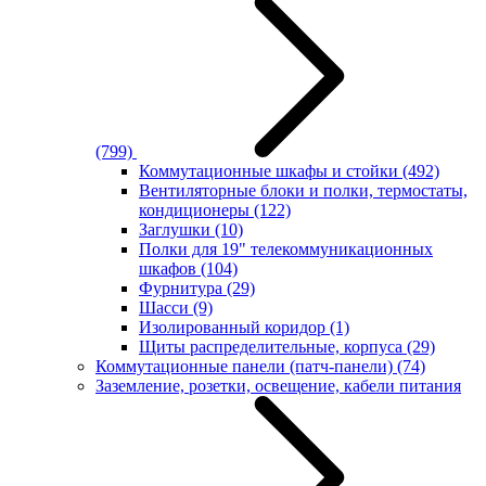
(799)
Коммутационные шкафы и стойки
(492)
Вентиляторные блоки и полки, термостаты,
кондиционеры
(122)
Заглушки
(10)
Полки для 19" телекоммуникационных
шкафов
(104)
Фурнитура
(29)
Шасси
(9)
Изолированный коридор
(1)
Щиты распределительные, корпуса
(29)
Коммутационные панели (патч-панели)
(74)
Заземление, розетки, освещение, кабели питания