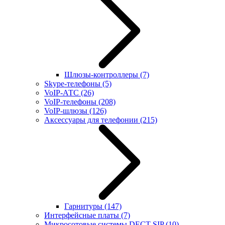
Шлюзы-контроллеры
(7)
Skype-телефоны
(5)
VoIP-АТС
(26)
VoIP-телефоны
(208)
VoIP-шлюзы
(126)
Аксессуары для телефонии
(215)
Гарнитуры
(147)
Интерфейсные платы
(7)
Микросотовые системы DECT SIP
(10)