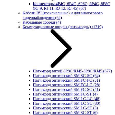
Коннекторы 4P4C, 6P4C, 6P6C, 8P4C, 8P8C
(RJ-9, RJ-11, RJ-12, RJ-45)
(67)
Кабели ВЧ (коаксиальные) и для аналогового
видеонаблюдения
(62)
Кабельные сборки
(4)
Коммутационные шнуры (патч-корды)
(1319)
Патч-корд витой 8P8C/RJ45-8P8C/RJ45
(677)
Патч-корд оптический SM SC-SC
(64)
Патч-корд оптический SM FC-FC
(31)
Патч-корд оптический SM FC-LC
(28)
Патч-корд оптический SM FC-SC
(41)
Патч-корд оптический SM FC-ST
(4)
Патч-корд оптический SM LC-LC
(48)
Патч-корд оптический SM LC-SC
(30)
Патч-корд оптический SM LC-ST
(3)
Патч-корд оптический SM SC-ST
(6)