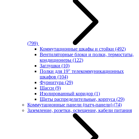
(799)
Коммутационные шкафы и стойки
(492)
Вентиляторные блоки и полки, термостаты,
кондиционеры
(122)
Заглушки
(10)
Полки для 19" телекоммуникационных
шкафов
(104)
Фурнитура
(29)
Шасси
(9)
Изолированный коридор
(1)
Щиты распределительные, корпуса
(29)
Коммутационные панели (патч-панели)
(74)
Заземление, розетки, освещение, кабели питания