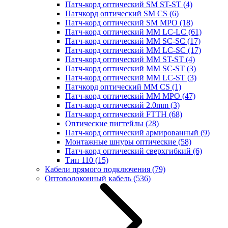
Патч-корд оптический SM ST-ST
(4)
Патчкорд оптический SM CS
(6)
Патч-корд оптический SM MPO
(18)
Патч-корд оптический MM LC-LC
(61)
Патч-корд оптический MM SC-SC
(17)
Патч-корд оптический MM LC-SC
(17)
Патч-корд оптический MM ST-ST
(4)
Патч-корд оптический MM SC-ST
(3)
Патч-корд оптический MM LC-ST
(3)
Патчкорд оптический MM CS
(1)
Патч-корд оптический MM MPO
(47)
Патч-корд оптический 2.0mm
(3)
Патч-корд оптический FTTH
(68)
Оптические пигтейлы
(28)
Патч-корд оптический армированный
(9)
Монтажные шнуры оптические
(58)
Патч-корд оптический сверхгибкий
(6)
Тип 110
(15)
Кабели прямого подключения
(79)
Оптоволоконный кабель
(536)