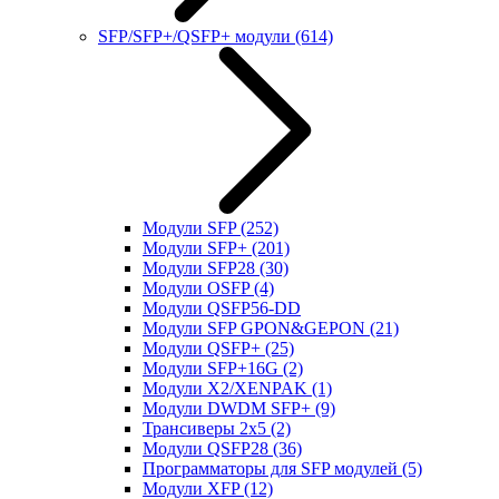
SFP/SFP+/QSFP+ модули
(614)
Модули SFP
(252)
Модули SFP+
(201)
Модули SFP28
(30)
Модули OSFP
(4)
Модули QSFP56-DD
Модули SFP GPON&GEPON
(21)
Модули QSFP+
(25)
Модули SFP+16G
(2)
Модули X2/XENPAK
(1)
Модули DWDM SFP+
(9)
Трансиверы 2x5
(2)
Модули QSFP28
(36)
Программаторы для SFP модулей
(5)
Модули XFP
(12)