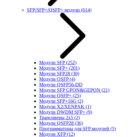
SFP/SFP+/QSFP+ модули
(614)
Модули SFP
(252)
Модули SFP+
(201)
Модули SFP28
(30)
Модули OSFP
(4)
Модули QSFP56-DD
Модули SFP GPON&GEPON
(21)
Модули QSFP+
(25)
Модули SFP+16G
(2)
Модули X2/XENPAK
(1)
Модули DWDM SFP+
(9)
Трансиверы 2x5
(2)
Модули QSFP28
(36)
Программаторы для SFP модулей
(5)
Модули XFP
(12)