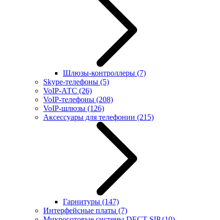
Шлюзы-контроллеры
(7)
Skype-телефоны
(5)
VoIP-АТС
(26)
VoIP-телефоны
(208)
VoIP-шлюзы
(126)
Аксессуары для телефонии
(215)
Гарнитуры
(147)
Интерфейсные платы
(7)
Микросотовые системы DECT SIP
(10)