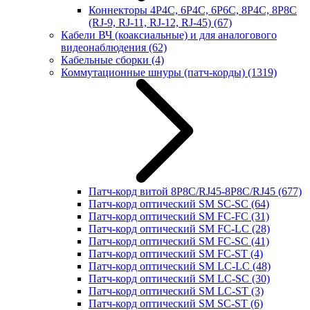
Коннекторы 4P4C, 6P4C, 6P6C, 8P4C, 8P8C
(RJ-9, RJ-11, RJ-12, RJ-45)
(67)
Кабели ВЧ (коаксиальные) и для аналогового
видеонаблюдения
(62)
Кабельные сборки
(4)
Коммутационные шнуры (патч-корды)
(1319)
Патч-корд витой 8P8C/RJ45-8P8C/RJ45
(677)
Патч-корд оптический SM SC-SC
(64)
Патч-корд оптический SM FC-FC
(31)
Патч-корд оптический SM FC-LC
(28)
Патч-корд оптический SM FC-SC
(41)
Патч-корд оптический SM FC-ST
(4)
Патч-корд оптический SM LC-LC
(48)
Патч-корд оптический SM LC-SC
(30)
Патч-корд оптический SM LC-ST
(3)
Патч-корд оптический SM SC-ST
(6)