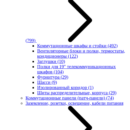
(799)
Коммутационные шкафы и стойки
(492)
Вентиляторные блоки и полки, термостаты,
кондиционеры
(122)
Заглушки
(10)
Полки для 19" телекоммуникационных
шкафов
(104)
Фурнитура
(29)
Шасси
(9)
Изолированный коридор
(1)
Щиты распределительные, корпуса
(29)
Коммутационные панели (патч-панели)
(74)
Заземление, розетки, освещение, кабели питания