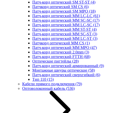
Патч-корд оптический SM ST-ST
(4)
Патчкорд оптический SM CS
(6)
Патч-корд оптический SM MPO
(18)
Патч-корд оптический MM LC-LC
(61)
Патч-корд оптический MM SC-SC
(17)
Патч-корд оптический MM LC-SC
(17)
Патч-корд оптический MM ST-ST
(4)
Патч-корд оптический MM SC-ST
(3)
Патч-корд оптический MM LC-ST
(3)
Патчкорд оптический MM CS
(1)
Патч-корд оптический MM MPO
(47)
Патч-корд оптический 2.0mm
(3)
Патч-корд оптический FTTH
(68)
Оптические пигтейлы
(28)
Патч-корд оптический армированный
(9)
Монтажные шнуры оптические
(58)
Патч-корд оптический сверхгибкий
(6)
Тип 110
(15)
Кабели прямого подключения
(79)
Оптоволоконный кабель
(536)