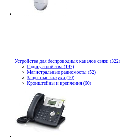
Устройства для беспроводных каналов связи
(322)
Радиоустройства
(197)
Магистральные радиомосты
(52)
Защитные кожухи
(10)
Кронштейны и крепления
(60)