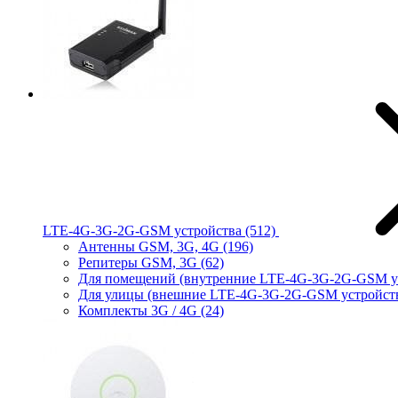
LTE-4G-3G-2G-GSM устройства
(512)
Антенны GSM, 3G, 4G
(196)
Репитеры GSM, 3G
(62)
Для помещений (внутренние LTE-4G-3G-2G-GSM у
Для улицы (внешние LTE-4G-3G-2G-GSM устройст
Комплекты 3G / 4G
(24)