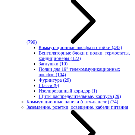
(799)
Коммутационные шкафы и стойки
(492)
Вентиляторные блоки и полки, термостаты,
кондиционеры
(122)
Заглушки
(10)
Полки для 19" телекоммуникационных
шкафов
(104)
Фурнитура
(29)
Шасси
(9)
Изолированный коридор
(1)
Щиты распределительные, корпуса
(29)
Коммутационные панели (патч-панели)
(74)
Заземление, розетки, освещение, кабели питания