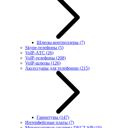
Шлюзы-контроллеры
(7)
Skype-телефоны
(5)
VoIP-АТС
(26)
VoIP-телефоны
(208)
VoIP-шлюзы
(126)
Аксессуары для телефонии
(215)
Гарнитуры
(147)
Интерфейсные платы
(7)
Микросотовые системы DECT SIP
(10)