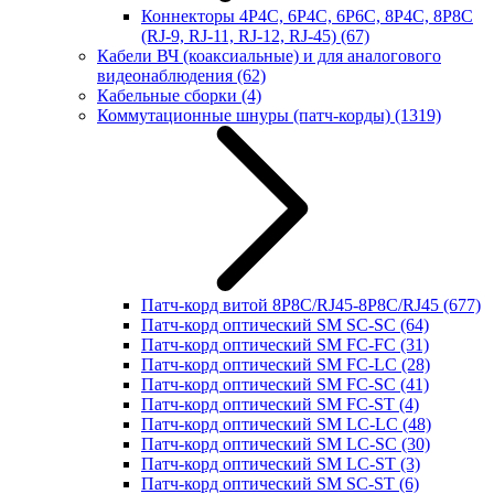
Коннекторы 4P4C, 6P4C, 6P6C, 8P4C, 8P8C
(RJ-9, RJ-11, RJ-12, RJ-45)
(67)
Кабели ВЧ (коаксиальные) и для аналогового
видеонаблюдения
(62)
Кабельные сборки
(4)
Коммутационные шнуры (патч-корды)
(1319)
Патч-корд витой 8P8C/RJ45-8P8C/RJ45
(677)
Патч-корд оптический SM SC-SC
(64)
Патч-корд оптический SM FC-FC
(31)
Патч-корд оптический SM FC-LC
(28)
Патч-корд оптический SM FC-SC
(41)
Патч-корд оптический SM FC-ST
(4)
Патч-корд оптический SM LC-LC
(48)
Патч-корд оптический SM LC-SC
(30)
Патч-корд оптический SM LC-ST
(3)
Патч-корд оптический SM SC-ST
(6)