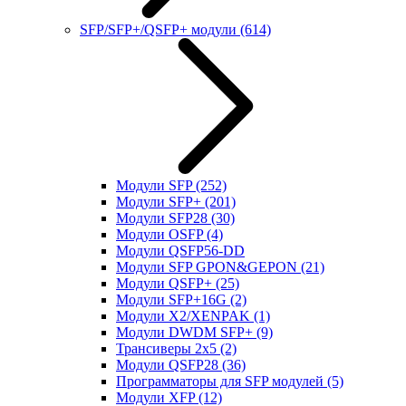
SFP/SFP+/QSFP+ модули
(614)
Модули SFP
(252)
Модули SFP+
(201)
Модули SFP28
(30)
Модули OSFP
(4)
Модули QSFP56-DD
Модули SFP GPON&GEPON
(21)
Модули QSFP+
(25)
Модули SFP+16G
(2)
Модули X2/XENPAK
(1)
Модули DWDM SFP+
(9)
Трансиверы 2x5
(2)
Модули QSFP28
(36)
Программаторы для SFP модулей
(5)
Модули XFP
(12)