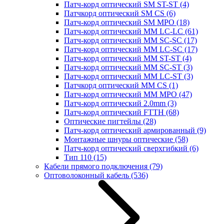
Патч-корд оптический SM ST-ST
(4)
Патчкорд оптический SM CS
(6)
Патч-корд оптический SM MPO
(18)
Патч-корд оптический MM LC-LC
(61)
Патч-корд оптический MM SC-SC
(17)
Патч-корд оптический MM LC-SC
(17)
Патч-корд оптический MM ST-ST
(4)
Патч-корд оптический MM SC-ST
(3)
Патч-корд оптический MM LC-ST
(3)
Патчкорд оптический MM CS
(1)
Патч-корд оптический MM MPO
(47)
Патч-корд оптический 2.0mm
(3)
Патч-корд оптический FTTH
(68)
Оптические пигтейлы
(28)
Патч-корд оптический армированный
(9)
Монтажные шнуры оптические
(58)
Патч-корд оптический сверхгибкий
(6)
Тип 110
(15)
Кабели прямого подключения
(79)
Оптоволоконный кабель
(536)