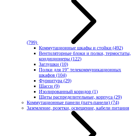
(799)
Коммутационные шкафы и стойки
(492)
Вентиляторные блоки и полки, термостаты,
кондиционеры
(122)
Заглушки
(10)
Полки для 19" телекоммуникационных
шкафов
(104)
Фурнитура
(29)
Шасси
(9)
Изолированный коридор
(1)
Щиты распределительные, корпуса
(29)
Коммутационные панели (патч-панели)
(74)
Заземление, розетки, освещение, кабели питания