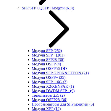
SFP/SFP+/QSFP+ модули
(614)
Модули SFP
(252)
Модули SFP+
(201)
Модули SFP28
(30)
Модули OSFP
(4)
Модули QSFP56-DD
Модули SFP GPON&GEPON
(21)
Модули QSFP+
(25)
Модули SFP+16G
(2)
Модули X2/XENPAK
(1)
Модули DWDM SFP+
(9)
Трансиверы 2x5
(2)
Модули QSFP28
(36)
Программаторы для SFP модулей
(5)
Модули XFP
(12)