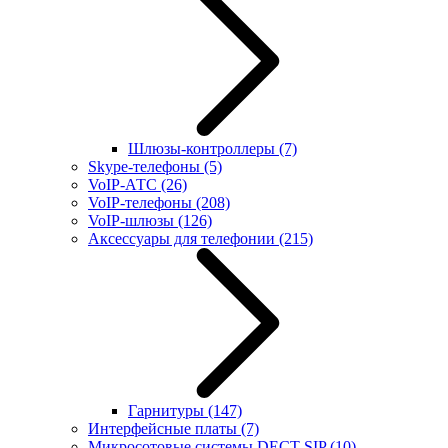
Шлюзы-контроллеры
(7)
Skype-телефоны
(5)
VoIP-АТС
(26)
VoIP-телефоны
(208)
VoIP-шлюзы
(126)
Аксессуары для телефонии
(215)
Гарнитуры
(147)
Интерфейсные платы
(7)
Микросотовые системы DECT SIP
(10)