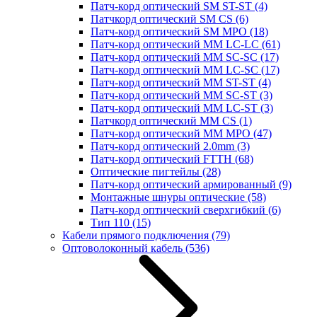
Патч-корд оптический SM ST-ST
(4)
Патчкорд оптический SM CS
(6)
Патч-корд оптический SM MPO
(18)
Патч-корд оптический MM LC-LC
(61)
Патч-корд оптический MM SC-SC
(17)
Патч-корд оптический MM LC-SC
(17)
Патч-корд оптический MM ST-ST
(4)
Патч-корд оптический MM SC-ST
(3)
Патч-корд оптический MM LC-ST
(3)
Патчкорд оптический MM CS
(1)
Патч-корд оптический MM MPO
(47)
Патч-корд оптический 2.0mm
(3)
Патч-корд оптический FTTH
(68)
Оптические пигтейлы
(28)
Патч-корд оптический армированный
(9)
Монтажные шнуры оптические
(58)
Патч-корд оптический сверхгибкий
(6)
Тип 110
(15)
Кабели прямого подключения
(79)
Оптоволоконный кабель
(536)