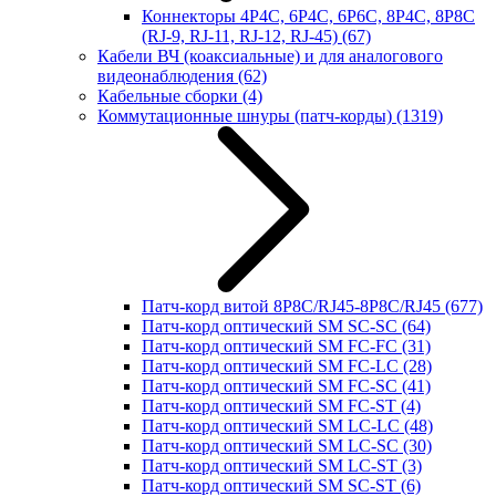
Коннекторы 4P4C, 6P4C, 6P6C, 8P4C, 8P8C
(RJ-9, RJ-11, RJ-12, RJ-45)
(67)
Кабели ВЧ (коаксиальные) и для аналогового
видеонаблюдения
(62)
Кабельные сборки
(4)
Коммутационные шнуры (патч-корды)
(1319)
Патч-корд витой 8P8C/RJ45-8P8C/RJ45
(677)
Патч-корд оптический SM SC-SC
(64)
Патч-корд оптический SM FC-FC
(31)
Патч-корд оптический SM FC-LC
(28)
Патч-корд оптический SM FC-SC
(41)
Патч-корд оптический SM FC-ST
(4)
Патч-корд оптический SM LC-LC
(48)
Патч-корд оптический SM LC-SC
(30)
Патч-корд оптический SM LC-ST
(3)
Патч-корд оптический SM SC-ST
(6)