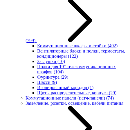
(799)
Коммутационные шкафы и стойки
(492)
Вентиляторные блоки и полки, термостаты,
кондиционеры
(122)
Заглушки
(10)
Полки для 19" телекоммуникационных
шкафов
(104)
Фурнитура
(29)
Шасси
(9)
Изолированный коридор
(1)
Щиты распределительные, корпуса
(29)
Коммутационные панели (патч-панели)
(74)
Заземление, розетки, освещение, кабели питания