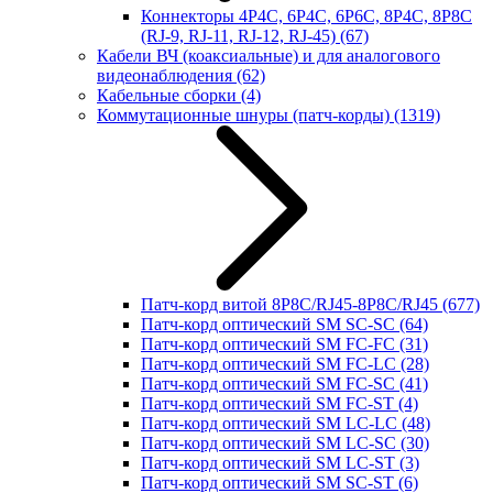
Коннекторы 4P4C, 6P4C, 6P6C, 8P4C, 8P8C
(RJ-9, RJ-11, RJ-12, RJ-45)
(67)
Кабели ВЧ (коаксиальные) и для аналогового
видеонаблюдения
(62)
Кабельные сборки
(4)
Коммутационные шнуры (патч-корды)
(1319)
Патч-корд витой 8P8C/RJ45-8P8C/RJ45
(677)
Патч-корд оптический SM SC-SC
(64)
Патч-корд оптический SM FC-FC
(31)
Патч-корд оптический SM FC-LC
(28)
Патч-корд оптический SM FC-SC
(41)
Патч-корд оптический SM FC-ST
(4)
Патч-корд оптический SM LC-LC
(48)
Патч-корд оптический SM LC-SC
(30)
Патч-корд оптический SM LC-ST
(3)
Патч-корд оптический SM SC-ST
(6)