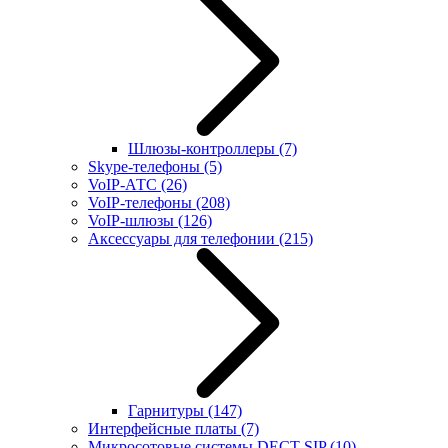
Шлюзы-контроллеры
(7)
Skype-телефоны
(5)
VoIP-АТС
(26)
VoIP-телефоны
(208)
VoIP-шлюзы
(126)
Аксессуары для телефонии
(215)
Гарнитуры
(147)
Интерфейсные платы
(7)
Микросотовые системы DECT SIP
(10)