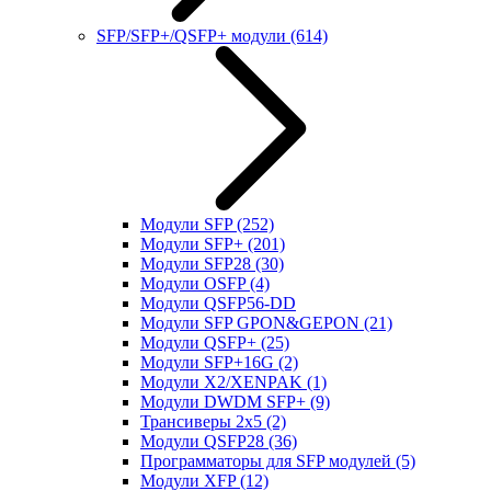
SFP/SFP+/QSFP+ модули
(614)
Модули SFP
(252)
Модули SFP+
(201)
Модули SFP28
(30)
Модули OSFP
(4)
Модули QSFP56-DD
Модули SFP GPON&GEPON
(21)
Модули QSFP+
(25)
Модули SFP+16G
(2)
Модули X2/XENPAK
(1)
Модули DWDM SFP+
(9)
Трансиверы 2x5
(2)
Модули QSFP28
(36)
Программаторы для SFP модулей
(5)
Модули XFP
(12)