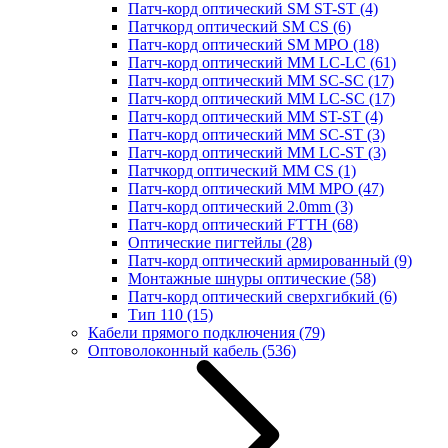
Патч-корд оптический SM ST-ST
(4)
Патчкорд оптический SM CS
(6)
Патч-корд оптический SM MPO
(18)
Патч-корд оптический MM LC-LC
(61)
Патч-корд оптический MM SC-SC
(17)
Патч-корд оптический MM LC-SC
(17)
Патч-корд оптический MM ST-ST
(4)
Патч-корд оптический MM SC-ST
(3)
Патч-корд оптический MM LC-ST
(3)
Патчкорд оптический MM CS
(1)
Патч-корд оптический MM MPO
(47)
Патч-корд оптический 2.0mm
(3)
Патч-корд оптический FTTH
(68)
Оптические пигтейлы
(28)
Патч-корд оптический армированный
(9)
Монтажные шнуры оптические
(58)
Патч-корд оптический сверхгибкий
(6)
Тип 110
(15)
Кабели прямого подключения
(79)
Оптоволоконный кабель
(536)