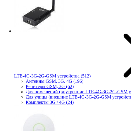
LTE-4G-3G-2G-GSM устройства
(512)
Антенны GSM, 3G, 4G
(196)
Репитеры GSM, 3G
(62)
Для помещений (внутренние LTE-4G-3G-2G-GSM у
Для улицы (внешние LTE-4G-3G-2G-GSM устройст
Комплекты 3G / 4G
(24)