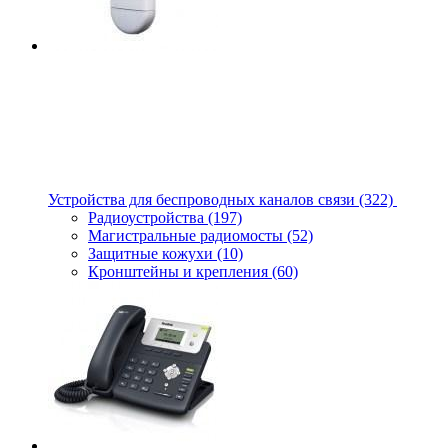
Устройства для беспроводных каналов связи
(322)
Радиоустройства
(197)
Магистральные радиомосты
(52)
Защитные кожухи
(10)
Кронштейны и крепления
(60)