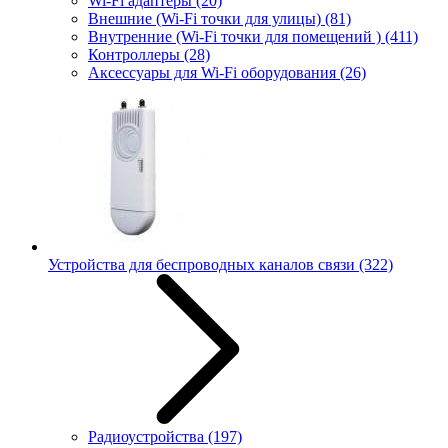
Wi-Fi адаптеры
(20)
Внешние (Wi-Fi точки для улицы)
(81)
Внутренние (Wi-Fi точки для помещений )
(411)
Контроллеры
(28)
Аксессуары для Wi-Fi оборудования
(26)
Устройства для беспроводных каналов связи
(322)
Радиоустройства
(197)