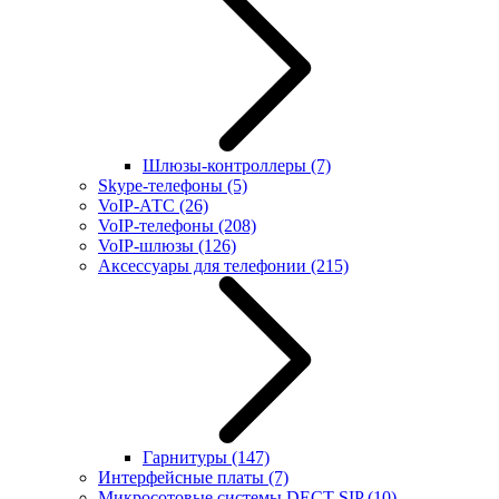
Шлюзы-контроллеры
(7)
Skype-телефоны
(5)
VoIP-АТС
(26)
VoIP-телефоны
(208)
VoIP-шлюзы
(126)
Аксессуары для телефонии
(215)
Гарнитуры
(147)
Интерфейсные платы
(7)
Микросотовые системы DECT SIP
(10)