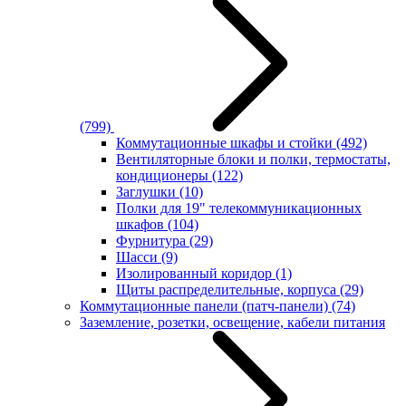
(799)
Коммутационные шкафы и стойки
(492)
Вентиляторные блоки и полки, термостаты,
кондиционеры
(122)
Заглушки
(10)
Полки для 19" телекоммуникационных
шкафов
(104)
Фурнитура
(29)
Шасси
(9)
Изолированный коридор
(1)
Щиты распределительные, корпуса
(29)
Коммутационные панели (патч-панели)
(74)
Заземление, розетки, освещение, кабели питания