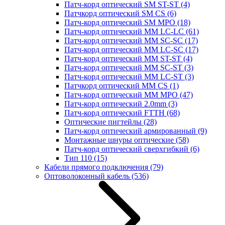
Патч-корд оптический SM ST-ST
(4)
Патчкорд оптический SM CS
(6)
Патч-корд оптический SM MPO
(18)
Патч-корд оптический MM LC-LC
(61)
Патч-корд оптический MM SC-SC
(17)
Патч-корд оптический MM LC-SC
(17)
Патч-корд оптический MM ST-ST
(4)
Патч-корд оптический MM SC-ST
(3)
Патч-корд оптический MM LC-ST
(3)
Патчкорд оптический MM CS
(1)
Патч-корд оптический MM MPO
(47)
Патч-корд оптический 2.0mm
(3)
Патч-корд оптический FTTH
(68)
Оптические пигтейлы
(28)
Патч-корд оптический армированный
(9)
Монтажные шнуры оптические
(58)
Патч-корд оптический сверхгибкий
(6)
Тип 110
(15)
Кабели прямого подключения
(79)
Оптоволоконный кабель
(536)