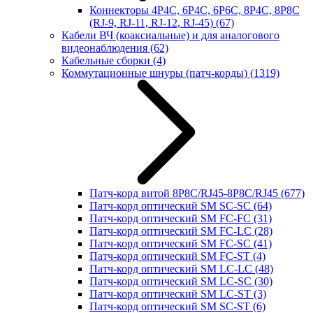
Коннекторы 4P4C, 6P4C, 6P6C, 8P4C, 8P8C
(RJ-9, RJ-11, RJ-12, RJ-45)
(67)
Кабели ВЧ (коаксиальные) и для аналогового
видеонаблюдения
(62)
Кабельные сборки
(4)
Коммутационные шнуры (патч-корды)
(1319)
Патч-корд витой 8P8C/RJ45-8P8C/RJ45
(677)
Патч-корд оптический SM SC-SC
(64)
Патч-корд оптический SM FC-FC
(31)
Патч-корд оптический SM FC-LC
(28)
Патч-корд оптический SM FC-SC
(41)
Патч-корд оптический SM FC-ST
(4)
Патч-корд оптический SM LC-LC
(48)
Патч-корд оптический SM LC-SC
(30)
Патч-корд оптический SM LC-ST
(3)
Патч-корд оптический SM SC-ST
(6)