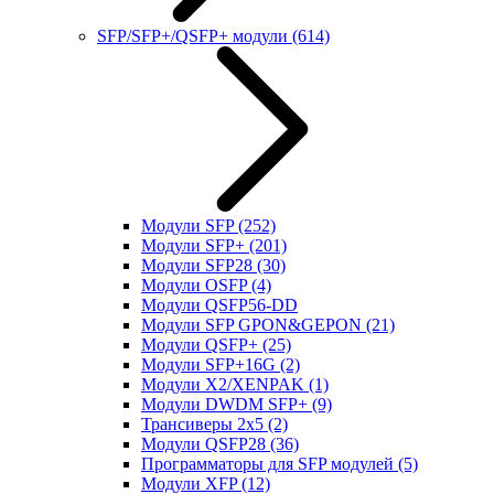
SFP/SFP+/QSFP+ модули
(614)
Модули SFP
(252)
Модули SFP+
(201)
Модули SFP28
(30)
Модули OSFP
(4)
Модули QSFP56-DD
Модули SFP GPON&GEPON
(21)
Модули QSFP+
(25)
Модули SFP+16G
(2)
Модули X2/XENPAK
(1)
Модули DWDM SFP+
(9)
Трансиверы 2x5
(2)
Модули QSFP28
(36)
Программаторы для SFP модулей
(5)
Модули XFP
(12)