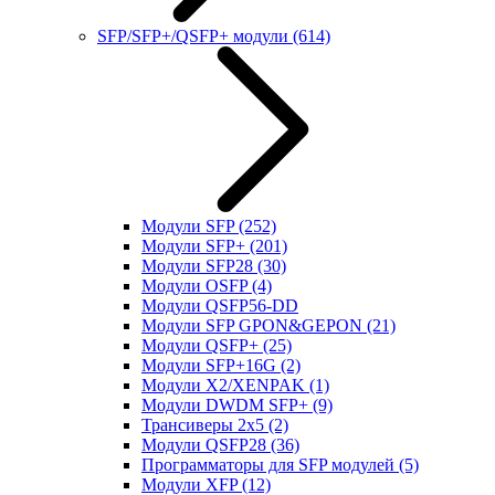
SFP/SFP+/QSFP+ модули
(614)
Модули SFP
(252)
Модули SFP+
(201)
Модули SFP28
(30)
Модули OSFP
(4)
Модули QSFP56-DD
Модули SFP GPON&GEPON
(21)
Модули QSFP+
(25)
Модули SFP+16G
(2)
Модули X2/XENPAK
(1)
Модули DWDM SFP+
(9)
Трансиверы 2x5
(2)
Модули QSFP28
(36)
Программаторы для SFP модулей
(5)
Модули XFP
(12)