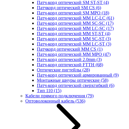
Патч-корд оптический SM ST-ST
(4)
Патчкорд оптический SM CS
(6)
Патч-корд оптический SM MPO
(18)
Патч-корд оптический MM LC-LC
(61)
Патч-корд оптический MM SC-SC
(17)
Патч-корд оптический MM LC-SC
(17)
Патч-корд оптический MM ST-ST
(4)
Патч-корд оптический MM SC-ST
(3)
Патч-корд оптический MM LC-ST
(3)
Патчкорд оптический MM CS
(1)
Патч-корд оптический MM MPO
(47)
Патч-корд оптический 2.0mm
(3)
Патч-корд оптический FTTH
(68)
Оптические пигтейлы
(28)
Патч-корд оптический армированный
(9)
Монтажные шнуры оптические
(58)
Патч-корд оптический сверхгибкий
(6)
Тип 110
(15)
Кабели прямого подключения
(79)
Оптоволоконный кабель
(536)