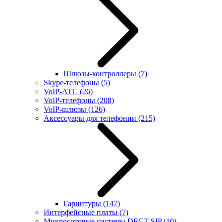
Шлюзы-контроллеры
(7)
Skype-телефоны
(5)
VoIP-АТС
(26)
VoIP-телефоны
(208)
VoIP-шлюзы
(126)
Аксессуары для телефонии
(215)
Гарнитуры
(147)
Интерфейсные платы
(7)
Микросотовые системы DECT SIP
(10)