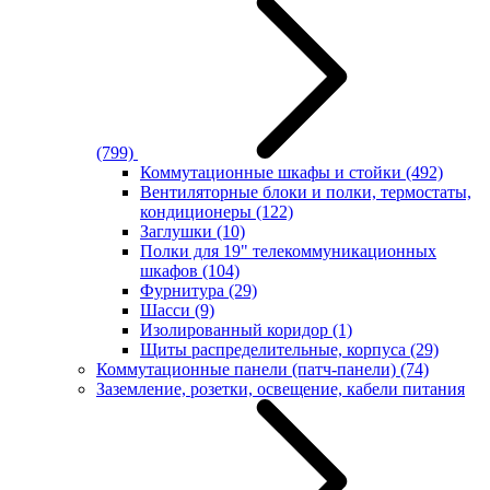
(799)
Коммутационные шкафы и стойки
(492)
Вентиляторные блоки и полки, термостаты,
кондиционеры
(122)
Заглушки
(10)
Полки для 19" телекоммуникационных
шкафов
(104)
Фурнитура
(29)
Шасси
(9)
Изолированный коридор
(1)
Щиты распределительные, корпуса
(29)
Коммутационные панели (патч-панели)
(74)
Заземление, розетки, освещение, кабели питания