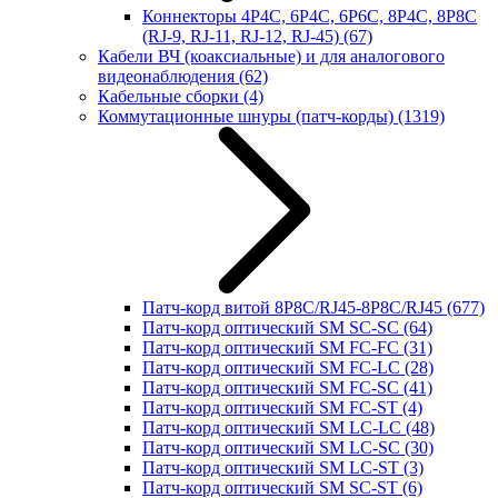
Коннекторы 4P4C, 6P4C, 6P6C, 8P4C, 8P8C
(RJ-9, RJ-11, RJ-12, RJ-45)
(67)
Кабели ВЧ (коаксиальные) и для аналогового
видеонаблюдения
(62)
Кабельные сборки
(4)
Коммутационные шнуры (патч-корды)
(1319)
Патч-корд витой 8P8C/RJ45-8P8C/RJ45
(677)
Патч-корд оптический SM SC-SC
(64)
Патч-корд оптический SM FC-FC
(31)
Патч-корд оптический SM FC-LC
(28)
Патч-корд оптический SM FC-SC
(41)
Патч-корд оптический SM FC-ST
(4)
Патч-корд оптический SM LC-LC
(48)
Патч-корд оптический SM LC-SC
(30)
Патч-корд оптический SM LC-ST
(3)
Патч-корд оптический SM SC-ST
(6)