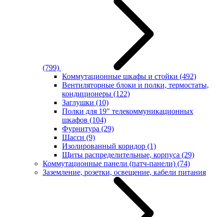
(799)
Коммутационные шкафы и стойки
(492)
Вентиляторные блоки и полки, термостаты,
кондиционеры
(122)
Заглушки
(10)
Полки для 19" телекоммуникационных
шкафов
(104)
Фурнитура
(29)
Шасси
(9)
Изолированный коридор
(1)
Щиты распределительные, корпуса
(29)
Коммутационные панели (патч-панели)
(74)
Заземление, розетки, освещение, кабели питания