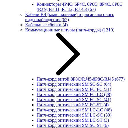
Коннекторы 4P4C, 6P4C, 6P6C, 8P4C, 8P8C
(RJ-9, RJ-11, RJ-12, RJ-45)
(67)
Кабели ВЧ (коаксиальные) и для аналогового
видеонаблюдения
(62)
Кабельные сборки
(4)
Коммутационные шнуры (патч-корды)
(1319)
Патч-корд витой 8P8C/RJ45-8P8C/RJ45
(677)
Патч-корд оптический SM SC-SC
(64)
Патч-корд оптический SM FC-FC
(31)
Патч-корд оптический SM FC-LC
(28)
Патч-корд оптический SM FC-SC
(41)
Патч-корд оптический SM FC-ST
(4)
Патч-корд оптический SM LC-LC
(48)
Патч-корд оптический SM LC-SC
(30)
Патч-корд оптический SM LC-ST
(3)
Патч-корд оптический SM SC-ST
(6)