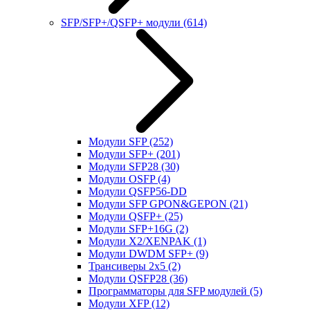
SFP/SFP+/QSFP+ модули
(614)
Модули SFP
(252)
Модули SFP+
(201)
Модули SFP28
(30)
Модули OSFP
(4)
Модули QSFP56-DD
Модули SFP GPON&GEPON
(21)
Модули QSFP+
(25)
Модули SFP+16G
(2)
Модули X2/XENPAK
(1)
Модули DWDM SFP+
(9)
Трансиверы 2x5
(2)
Модули QSFP28
(36)
Программаторы для SFP модулей
(5)
Модули XFP
(12)