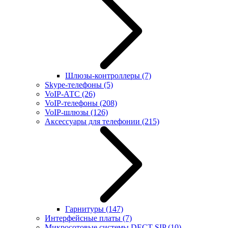
Шлюзы-контроллеры
(7)
Skype-телефоны
(5)
VoIP-АТС
(26)
VoIP-телефоны
(208)
VoIP-шлюзы
(126)
Аксессуары для телефонии
(215)
Гарнитуры
(147)
Интерфейсные платы
(7)
Микросотовые системы DECT SIP
(10)