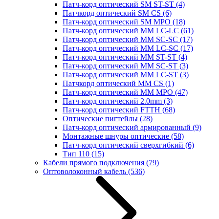
Патч-корд оптический SM ST-ST
(4)
Патчкорд оптический SM CS
(6)
Патч-корд оптический SM MPO
(18)
Патч-корд оптический MM LC-LC
(61)
Патч-корд оптический MM SC-SC
(17)
Патч-корд оптический MM LC-SC
(17)
Патч-корд оптический MM ST-ST
(4)
Патч-корд оптический MM SC-ST
(3)
Патч-корд оптический MM LC-ST
(3)
Патчкорд оптический MM CS
(1)
Патч-корд оптический MM MPO
(47)
Патч-корд оптический 2.0mm
(3)
Патч-корд оптический FTTH
(68)
Оптические пигтейлы
(28)
Патч-корд оптический армированный
(9)
Монтажные шнуры оптические
(58)
Патч-корд оптический сверхгибкий
(6)
Тип 110
(15)
Кабели прямого подключения
(79)
Оптоволоконный кабель
(536)