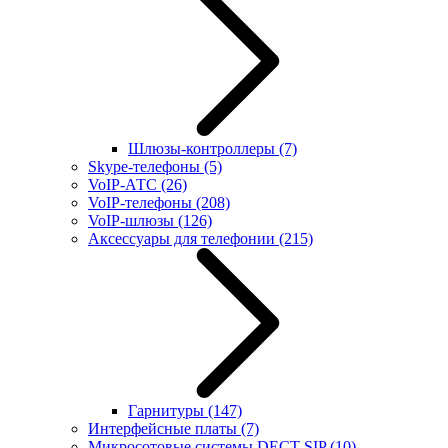
Шлюзы-контроллеры
(7)
Skype-телефоны
(5)
VoIP-АТС
(26)
VoIP-телефоны
(208)
VoIP-шлюзы
(126)
Аксессуары для телефонии
(215)
Гарнитуры
(147)
Интерфейсные платы
(7)
Микросотовые системы DECT SIP
(10)