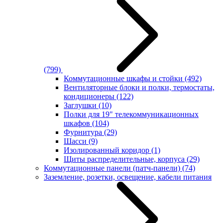
(799)
Коммутационные шкафы и стойки
(492)
Вентиляторные блоки и полки, термостаты,
кондиционеры
(122)
Заглушки
(10)
Полки для 19" телекоммуникационных
шкафов
(104)
Фурнитура
(29)
Шасси
(9)
Изолированный коридор
(1)
Щиты распределительные, корпуса
(29)
Коммутационные панели (патч-панели)
(74)
Заземление, розетки, освещение, кабели питания