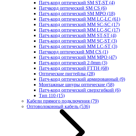
Патч-корд оптический SM ST-ST
(4)
Патчкорд оптический SM CS
(6)
Патч-корд оптический SM MPO
(18)
Патч-корд оптический MM LC-LC
(61)
Патч-корд оптический MM SC-SC
(17)
Патч-корд оптический MM LC-SC
(17)
Патч-корд оптический MM ST-ST
(4)
Патч-корд оптический MM SC-ST
(3)
Патч-корд оптический MM LC-ST
(3)
Патчкорд оптический MM CS
(1)
Патч-корд оптический MM MPO
(47)
Патч-корд оптический 2.0mm
(3)
Патч-корд оптический FTTH
(68)
Оптические пигтейлы
(28)
Патч-корд оптический армированный
(9)
Монтажные шнуры оптические
(58)
Патч-корд оптический сверхгибкий
(6)
Тип 110
(15)
Кабели прямого подключения
(79)
Оптоволоконный кабель
(536)