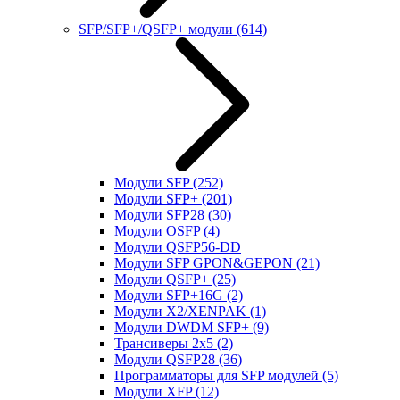
SFP/SFP+/QSFP+ модули
(614)
Модули SFP
(252)
Модули SFP+
(201)
Модули SFP28
(30)
Модули OSFP
(4)
Модули QSFP56-DD
Модули SFP GPON&GEPON
(21)
Модули QSFP+
(25)
Модули SFP+16G
(2)
Модули X2/XENPAK
(1)
Модули DWDM SFP+
(9)
Трансиверы 2x5
(2)
Модули QSFP28
(36)
Программаторы для SFP модулей
(5)
Модули XFP
(12)