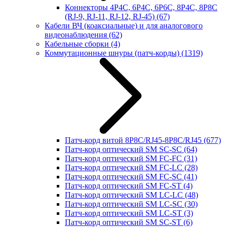
Коннекторы 4P4C, 6P4C, 6P6C, 8P4C, 8P8C
(RJ-9, RJ-11, RJ-12, RJ-45)
(67)
Кабели ВЧ (коаксиальные) и для аналогового
видеонаблюдения
(62)
Кабельные сборки
(4)
Коммутационные шнуры (патч-корды)
(1319)
Патч-корд витой 8P8C/RJ45-8P8C/RJ45
(677)
Патч-корд оптический SM SC-SC
(64)
Патч-корд оптический SM FC-FC
(31)
Патч-корд оптический SM FC-LC
(28)
Патч-корд оптический SM FC-SC
(41)
Патч-корд оптический SM FC-ST
(4)
Патч-корд оптический SM LC-LC
(48)
Патч-корд оптический SM LC-SC
(30)
Патч-корд оптический SM LC-ST
(3)
Патч-корд оптический SM SC-ST
(6)