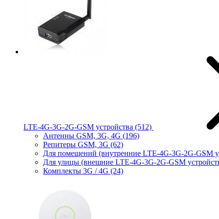
LTE-4G-3G-2G-GSM устройства
(512)
Антенны GSM, 3G, 4G
(196)
Репитеры GSM, 3G
(62)
Для помещений (внутренние LTE-4G-3G-2G-GSM у
Для улицы (внешние LTE-4G-3G-2G-GSM устройст
Комплекты 3G / 4G
(24)