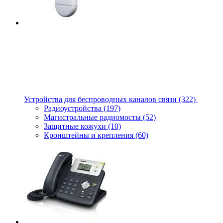
Устройства для беспроводных каналов связи
(322)
Радиоустройства
(197)
Магистральные радиомосты
(52)
Защитные кожухи
(10)
Кронштейны и крепления
(60)